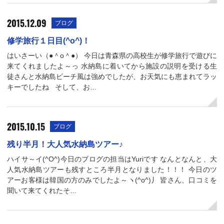
2015.12.09
ブログ
修学旅行１日目(^o^)！
はいさーい（●＾o＾●） 今日は青森県の高校生が修学旅行で遊びに
来てくれましたよ～っ 水納島に着いてから施設の説明を受ける生
徒さんと水納島ビーチ風は強めでしたが、お天気にも恵まれてラッ
キーでしたね そして、お…
2015.10.15
ブログ
残り半月！大人気水納島ツアー♪
ハイサ～イ(^O^)今日のブログの担当はYuriです なんとなんと、大
人気水納島ツアーも残すところ半月となりました！！！ 今日のツ
アーお客様は韓国の方のみでしたよ～ヽ(^o^)丿 皆さん、口コミを
聞いて来てくれたそ…