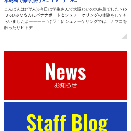
水納島で修学旅行.+:｡（´∀｀）ﾟ.+:｡
こんばんは(*´∀人)♪今日は学生さんで大賑わいの水納島でしたヽ(o
´3`o)ﾉみなさんにバナナボートとシュノーケリングの体験をしても
らいましたよーーーーヽ(´▽｀)/ シュノーケリングでは、ナマコを
触ったりヒトデ…