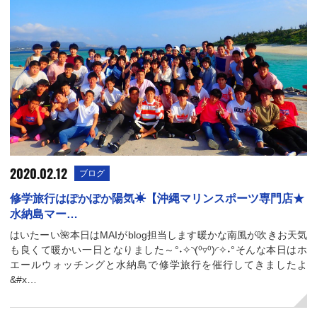
2020.02.12
ブログ
修学旅行はぽかぽか陽気☀【沖縄マリンスポーツ専門店★
水納島マー…
はいたーい🌺本日はMAIがblog担当します暖かな南風が吹きお天気
も良くて暖かい一日となりました～°˖✧◝(⁰▿⁰)◜✧˖°そんな本日はホ
エールウォッチングと水納島で修学旅行を催行してきましたよ
&#x…