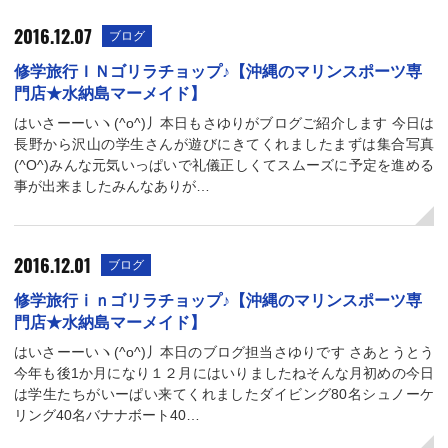
2016.12.07
ブログ
修学旅行ＩＮゴリラチョップ♪【沖縄のマリンスポーツ専
門店★水納島マーメイド】
はいさーーいヽ(^o^)丿本日もさゆりがブログご紹介します 今日は
長野から沢山の学生さんが遊びにきてくれましたまずは集合写真
(^O^)みんな元気いっぱいで礼儀正しくてスムーズに予定を進める
事が出来ましたみんなありが…
2016.12.01
ブログ
修学旅行ⅰｎゴリラチョップ♪【沖縄のマリンスポーツ専
門店★水納島マーメイド】
はいさーーいヽ(^o^)丿本日のブログ担当さゆりです さあとうとう
今年も後1か月になり１２月にはいりましたねそんな月初めの今日
は学生たちがいーぱい来てくれましたダイビング80名シュノーケ
リング40名バナナボート40…