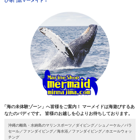
び専門店マーメイド！
「海の未体験ゾーン」へ皆様をご案内！
マーメイドは海遊びするあ
なたのバディです。
皆様のお越しを心よりお待ちしております。
沖縄の離島・水納島のマリンスポーツ／
ダイビング／
シュノーケル／
パラ
セール／
ファンダイビング／
海水浴／
ファンダイビング／
ホエールウォッ
チング