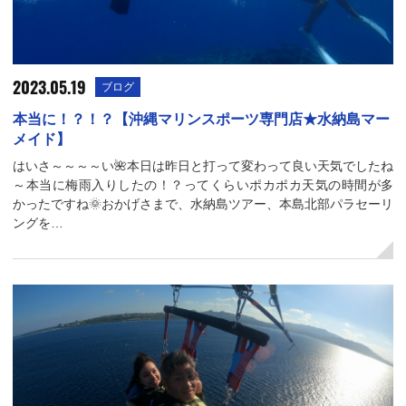
2023.05.19
ブログ
本当に！？！？【沖縄マリンスポーツ専門店★水納島マー
メイド】
はいさ～～～～い🌺本日は昨日と打って変わって良い天気でしたね
～本当に梅雨入りしたの！？ってくらいポカポカ天気の時間が多
かったですね🌞おかげさまで、水納島ツアー、本島北部パラセーリ
ングを…