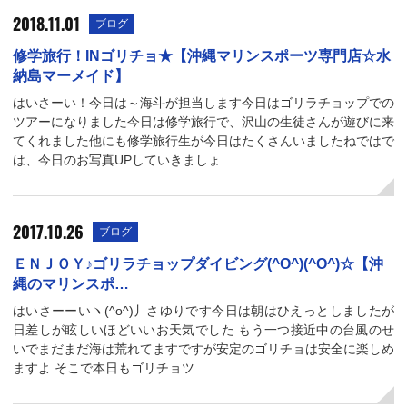
2018.11.01
ブログ
修学旅行！INゴリチョ★【沖縄マリンスポーツ専門店☆水
納島マーメイド】
はいさーい！今日は～海斗が担当します今日はゴリラチョップでの
ツアーになりました今日は修学旅行で、沢山の生徒さんが遊びに来
てくれました他にも修学旅行生が今日はたくさんいましたねではで
は、今日のお写真UPしていきましょ…
2017.10.26
ブログ
ＥＮＪＯＹ♪ゴリラチョップダイビング(^O^)(^O^)☆【沖
縄のマリンスポ…
はいさーーいヽ(^o^)丿さゆりです今日は朝はひえっとしましたが
日差しが眩しいほどいいお天気でした もう一つ接近中の台風のせ
いでまだまだ海は荒れてますですが安定のゴリチョは安全に楽しめ
ますよ そこで本日もゴリチョツ…