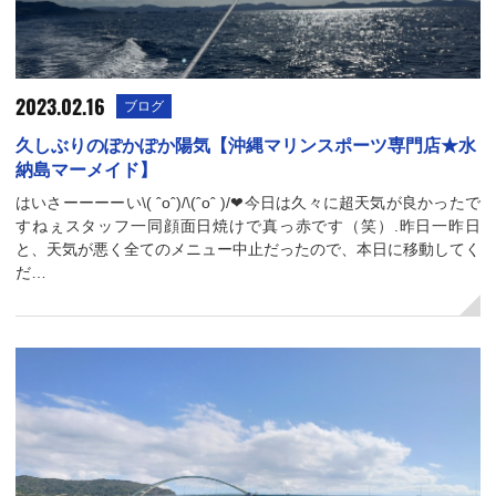
2023.02.16
ブログ
久しぶりのぽかぽか陽気【沖縄マリンスポーツ専門店★水
納島マーメイド】
はいさーーーーい\( ˆoˆ)/\(ˆoˆ )/❤︎今日は久々に超天気が良かったで
すねぇスタッフ一同顔面日焼けで真っ赤です（笑）.昨日一昨日
と、天気が悪く全てのメニュー中止だったので、本日に移動してく
だ…