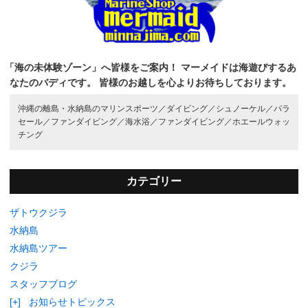
「海の未体験ゾーン」へ皆様をご案内！
マーメイドは海遊びするあ
なたのバディです。
皆様のお越しを心よりお待ちしております。
沖縄の離島・水納島のマリンスポーツ／
ダイビング／
シュノーケル／
パラ
セール／
ファンダイビング／
海水浴／
ファンダイビング／
ホエールウォッ
チング
カテゴリー
ザトウクジラ
水納島
水納島ツアー
クジラ
スタッフブログ
[+]
お知らせトピックス