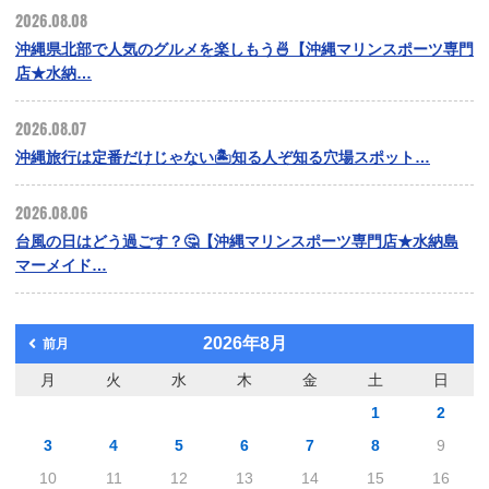
2026.08.08
沖縄県北部で人気のグルメを楽しもう🍜【沖縄マリンスポーツ専門
店★水納…
2026.08.07
沖縄旅行は定番だけじゃない🏝️知る人ぞ知る穴場スポット…
2026.08.06
台風の日はどう過ごす？🤔【沖縄マリンスポーツ専門店★水納島
マーメイド…
2026年8月
前月
月
火
水
木
金
土
日
1
2
3
4
5
6
7
8
9
10
11
12
13
14
15
16