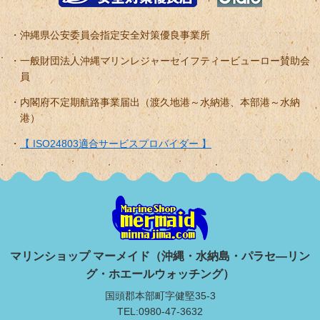
沖縄県公安委員会指定安全対策優良事業所
一般財団法人沖縄マリンレジャーセイフティービューロー賛助会
員
内閣府不定期航路事業届出（渡久地港～水納港、本部港～水納
港）
【 ISO24803適合サービスプロバイダー 】
マリンショップ マーメイド（沖縄・水納島・パラセ―リン
グ・ホエールウォッチング）
国頭郡本部町字健堅35-3
TEL:0980-47-3632