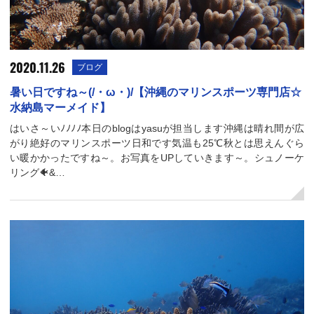
2020.11.26
ブログ
暑い日ですね～(/・ω・)/【沖縄のマリンスポーツ専門店☆
水納島マーメイド】
はいさ～いﾉﾉﾉﾉ本日のblogはyasuが担当します沖縄は晴れ間が広
がり絶好のマリンスポーツ日和です気温も25℃秋とは思えんぐら
い暖かかったですね～。お写真をUPしていきます～。シュノーケ
リング🐠&…