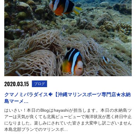
2020.03.15
ブログ
クマノミパラダイス🐠【沖縄マリンスポーツ専門店★水納
島マーメ…
はいさい！本日のBlogはhayashiが担当します。本日の水納島ツ
アーは天気が良くても北風ビュービューで海洋状況が悪く終日中止
になりました。楽しみにされていた皆さま大変申し訳ございません
本島北部プランでのマリンスポ…