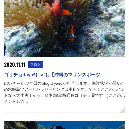
2020.11.11
ブログ
ゴリチョdays٩(”ω”)و【沖縄のマリンスポーツ…
はいさ～いﾉﾉ本日のblogはyasuが担当します。海洋状況が悪いた
め水納島ツアーとパラセーリングは中止です。でも！ここのポイン
トなら大丈夫！そう、崎本部緑地(通称ゴリチョ🦍です！)ここのポ
イントも透…