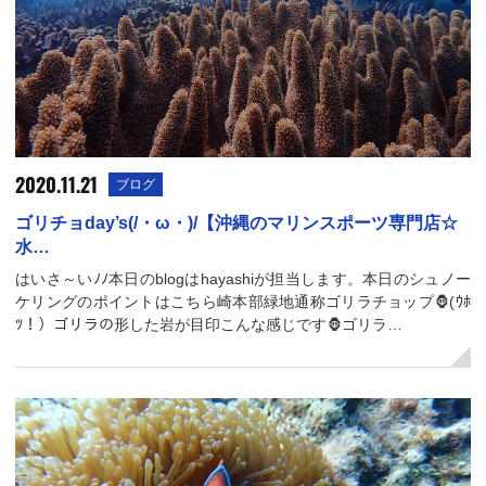
2020.11.21
ブログ
ゴリチョday’s(/・ω・)/【沖縄のマリンスポーツ専門店☆
水…
はいさ～いﾉﾉ本日のblogはhayashiが担当します。本日のシュノー
ケリングのポイントはこちら崎本部緑地通称ゴリラチョップ🦍(ｳﾎ
ﾂ！）ゴリラの形した岩が目印こんな感じです🦍ゴリラ…