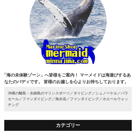
「海の未体験ゾーン」へ皆様をご案内！
マーメイドは海遊びするあ
なたのバディです。
皆様のお越しを心よりお待ちしております。
沖縄の離島・水納島のマリンスポーツ／
ダイビング／
シュノーケル／
パラ
セール／
ファンダイビング／
海水浴／
ファンダイビング／
ホエールウォッ
チング
カテゴリー