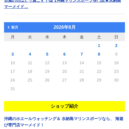
台風の日はどう過ごす？🤔【沖縄マリンスポーツ専門店★水納島
マーメイド…
2026年8月
前月
月
火
水
木
金
土
日
1
2
3
4
5
6
7
8
9
10
11
12
13
14
15
16
17
18
19
20
21
22
23
24
25
26
27
28
29
30
31
ショップ紹介
沖縄のホエールウォッチング＆
水納島マリンスポーツなら、
海遊
び専門店マーメイド！