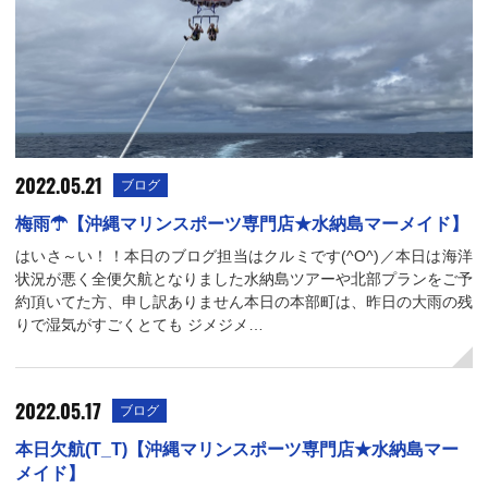
2022.05.21
ブログ
梅雨☂【沖縄マリンスポーツ専門店★水納島マーメイド】
はいさ～い！！本日のブログ担当はクルミです(^O^)／本日は海洋
状況が悪く全便欠航となりました水納島ツアーや北部プランをご予
約頂いてた方、申し訳ありません本日の本部町は、昨日の大雨の残
りで湿気がすごくとても ジメジメ…
2022.05.17
ブログ
本日欠航(T_T)【沖縄マリンスポーツ専門店★水納島マー
メイド】