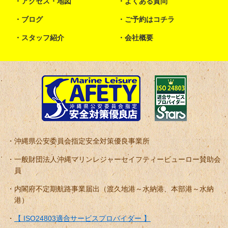
アクセス・地図
よくある質問
ブログ
ご予約はコチラ
スタッフ紹介
会社概要
沖縄県公安委員会指定安全対策優良事業所
一般財団法人沖縄マリンレジャーセイフティービューロー賛助会
員
内閣府不定期航路事業届出（渡久地港～水納港、本部港～水納
港）
【 ISO24803適合サービスプロバイダー 】