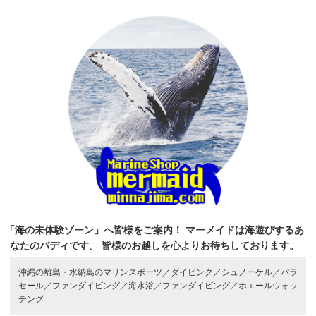
「海の未体験ゾーン」へ皆様をご案内！
マーメイドは海遊びするあ
なたのバディです。
皆様のお越しを心よりお待ちしております。
沖縄の離島・水納島のマリンスポーツ／
ダイビング／
シュノーケル／
パラ
セール／
ファンダイビング／
海水浴／
ファンダイビング／
ホエールウォッ
チング