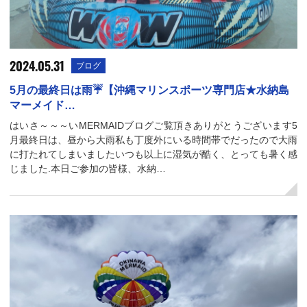
2024.05.31
ブログ
5月の最終日は雨☔【沖縄マリンスポーツ専門店★水納島
マーメイド…
はいさ～～～いMERMAIDブログご覧頂きありがとうございます5
月最終日は、昼から大雨私も丁度外にいる時間帯でだったので大雨
に打たれてしまいましたいつも以上に湿気が酷く、とっても暑く感
じました.本日ご参加の皆様、水納…