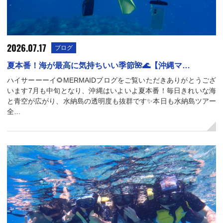
2026.07.17
ブログ
夏本番！海が最高に気持ちいい季節🌺🌊【沖縄マ…
ハイサーーーイ🌻MERMAIDブログをご覧いただきありがとうござ
います7月も中旬となり、沖縄はいよいよ夏本番！毎日きれいな海
と青空が広がり、水納島の透明度も抜群です✨本日も水納島ツアー
全…