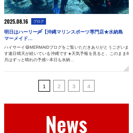
2025.08.16
ブログ
明日はハーリー🛶【沖縄マリンスポーツ専門店★水納島
マーメイド…
ハイサーイ😄MERMAIDブログをご覧いただきありがとうございま
す連日晴天が続いている沖縄です☀️天気予報を見ると、このまま8
月はずっと晴れの予感✨本日も水納…
1
2
3
4