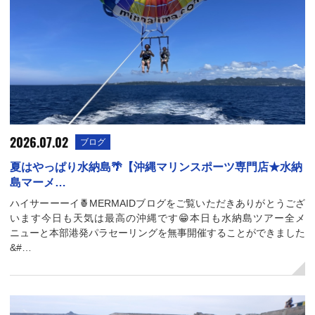
2026.07.02
ブログ
夏はやっぱり水納島🌴【沖縄マリンスポーツ専門店★水納
島マーメ…
ハイサーーーイ🍍MERMAIDブログをご覧いただきありがとうござ
います今日も天気は最高の沖縄です😁本日も水納島ツアー全メ
ニューと本部港発パラセーリングを無事開催することができました
&#…