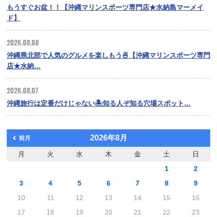
もうすぐお盆！！【沖縄マリンスポーツ専門店★水納島マーメイ
ド】
2026.08.08
沖縄県北部で人気のグルメを楽しもう🍜【沖縄マリンスポーツ専門
店★水納…
2026.08.07
沖縄旅行は定番だけじゃない🏝️知る人ぞ知る穴場スポット…
2026年8月
前月
月
火
水
木
金
土
日
1
2
3
4
5
6
7
8
9
10
11
12
13
14
15
16
17
18
19
20
21
22
23