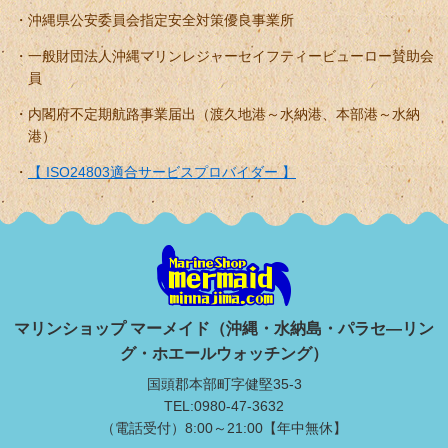
沖縄県公安委員会指定安全対策優良事業所
一般財団法人沖縄マリンレジャーセイフティービューロー賛助会
員
内閣府不定期航路事業届出（渡久地港～水納港、本部港～水納
港）
【 ISO24803適合サービスプロバイダー 】
マリンショップ マーメイド（沖縄・水納島・パラセ―リン
グ・ホエールウォッチング）
国頭郡本部町字健堅35-3
TEL:0980-47-3632
（電話受付）8:00～21:00【年中無休】