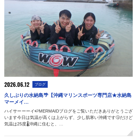
2026.06.12
ブログ
久しぶりの水納島🌴【沖縄マリンスポーツ専門店★水納島
マーメイ…
ハイサーーーイ🍉MERMAIDブログをご覧いただきありがとうござ
います今日は気温が高くは上がらず、少し肌寒い沖縄です🤧だけど
気温は25度🌡️沖縄に住むと、…