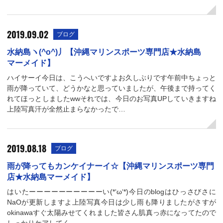
2019.09.02
ブログ
水納島ヽ(^o^)丿【沖縄マリンスポーツ専門店★水納島
マーメイド】
ハイサーイ今日は、こうへいですよお久しぶりです午前中ちょっと
雨が降っていて、どうかなと思っていましたが、午後まで持ってく
れてほっとしましたwwそれでは、今日のお写真UPしていきますね
上陸写真汗が全然止まらなかったで…
2019.08.18
ブログ
雨が降ってもカンケイナーイ☆【沖縄マリンスポーツ専門
店★水納島マーメイド】
はいたーーーーーーーーーーい(*‘ω‘*)今日のblogはひっさびさに
NaOが更新しますよ上陸写真今日は少し雨も降りましたがさすが
okinawaすぐ太陽みせてくれました皆さん肌真っ赤になってたので