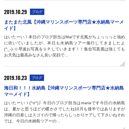
2019.10.29
ブログ
またまた北風【沖縄マリンスポーツ専門店★水納島マーメ
イド】
はいたーい！本日のブログ担当はMaiです北風がちょっっっと強め
に吹いていましたが、本日も水納島ツアー催行してきましたよ
(^_-)-☆早速お写真をＵＰしていきます！！集合写真風は強くても
お天気は最高みなさん良い笑顔で…
2019.10.23
ブログ
海日和！！！水納島【沖縄マリンスポーツ専門店★水納島
マーメイド】
はいたーいヽ(^o^)丿今日のブログ担当はmariaです今日の水納島
は、夏かと思うほどの暖かさでしたね10月も後半ではありますが
沖縄の日差しはスゴイので帰ったらしっかりケアして下さいねそれ
では、今日の水納島ツアーの…