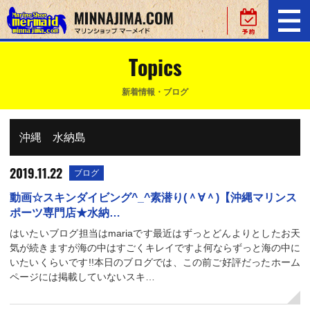
Topics
新着情報・ブログ
沖縄 水納島
2019.11.22
ブログ
動画☆スキンダイビング^_^素潜り(＾∀＾)【沖縄マリンス
ポーツ専門店★水納…
はいたいブログ担当はmariaです最近はずっとどんよりとしたお天
気が続きますが海の中はすごくキレイですよ何ならずっと海の中に
いたいくらいです!!本日のブログでは、この前ご好評だったホーム
ページには掲載していないスキ…