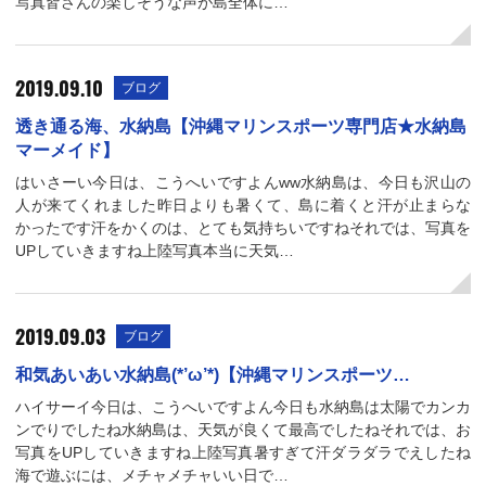
写真皆さんの楽しそうな声が島全体に…
2019.09.10
ブログ
透き通る海、水納島【沖縄マリンスポーツ専門店★水納島
マーメイド】
はいさーい今日は、こうへいですよんww水納島は、今日も沢山の
人が来てくれました昨日よりも暑くて、島に着くと汗が止まらな
かったです汗をかくのは、とても気持ちいですねそれでは、写真を
UPしていきますね上陸写真本当に天気…
2019.09.03
ブログ
和気あいあい水納島(*’ω’*)【沖縄マリンスポーツ…
ハイサーイ今日は、こうへいですよん今日も水納島は太陽でカンカ
ンでりでしたね水納島は、天気が良くて最高でしたねそれでは、お
写真をUPしていきますね上陸写真暑すぎて汗ダラダラでえしたね
海で遊ぶには、メチャメチャいい日で…