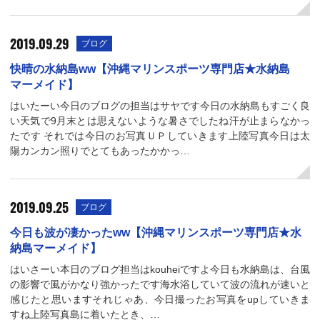
2019.09.29
ブログ
快晴の水納島ww【沖縄マリンスポーツ専門店★水納島
マーメイド】
はいたーい今日のブログの担当はサヤです今日の水納島もすごく良
い天気で9月末とは思えないような暑さでしたね汗が止まらなかっ
たです それでは今日のお写真ＵＰしていきます上陸写真今日は太
陽カンカン照りでとてもあったかかっ…
2019.09.25
ブログ
今日も波が凄かったww【沖縄マリンスポーツ専門店★水
納島マーメイド】
はいさーい本日のブログ担当はkouheiですよ今日も水納島は、台風
の影響で風がかなり強かったです海水浴していて波の流れが速いと
感じたと思いますそれじゃあ、今日撮ったお写真をupしていきま
すね上陸写真島に着いたとき、…