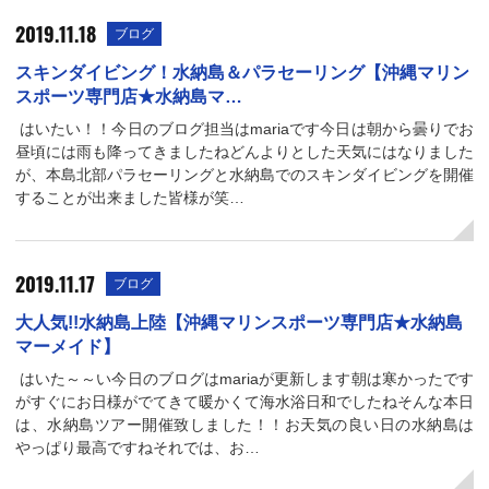
2019.11.18
ブログ
スキンダイビング！水納島＆パラセーリング【沖縄マリン
スポーツ専門店★水納島マ…
はいたい！！今日のブログ担当はmariaです今日は朝から曇りでお
昼頃には雨も降ってきましたねどんよりとした天気にはなりました
が、本島北部パラセーリングと水納島でのスキンダイビングを開催
することが出来ました皆様が笑…
2019.11.17
ブログ
大人気!!水納島上陸【沖縄マリンスポーツ専門店★水納島
マーメイド】
はいた～～い今日のブログはmariaが更新します朝は寒かったです
がすぐにお日様がでてきて暖かくて海水浴日和でしたねそんな本日
は、水納島ツアー開催致しました！！お天気の良い日の水納島は
やっぱり最高ですねそれでは、お…