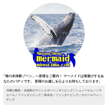
「海の未体験ゾーン」へ皆様をご案内！
マーメイドは海遊びするあ
なたのバディです。
皆様のお越しを心よりお待ちしております。
沖縄の離島・水納島のマリンスポーツ／
ダイビング／
シュノーケル／
パラ
セール／
ファンダイビング／
海水浴／
ファンダイビング／
ホエールウォッ
チング