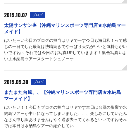
2019.10.07
ブログ
太陽サンサン☀【沖縄マリンスポーツ専門店★水納島マー
メイド】
はいたーい今日のブログの担当はサヤでーす今日も海日和！って感
じの一日でした最近は快晴続きでやっぱり天気がいいと気持ちがい
いですね～それでは今日のお写真UPしていきます！集合写真いよ
いよ水納島ツアースタートシュノーケ…
2019.09.30
ブログ
またまた台風、、【沖縄マリンスポーツ専門店★水納島
マーメイド】
はいたい！！今日もブログの担当はサヤです本日は台風の影響で水
納島ツアーが中止になってしまいました、、、楽しみにしていたみ
なさん申し訳ありませんはやく過ぎ去ってくれるといいですねそれ
では本日は水納島ツアーの紹介してい…