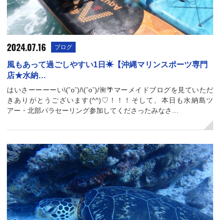
2024.07.16
ブログ
風もあって過ごしやすい1日☀︎【沖縄マリンスポーツ専門
店★水納…
はいさーーーーい\(ˆoˆ)/\(ˆoˆ)/🌺🌴マーメイドブログを見ていただ
きありがとうございます(^^)♡！！！そして、本日も水納島ツ
アー・北部パラセーリング参加してくださったみなさ…