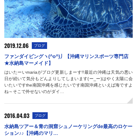
2019.12.06
ブログ
ファンダイビングヽ(^o^)丿【沖縄マリンスポーツ専門店
★水納島マーメイド】
はいたーいmariaがブログ更新しまーす!!最近の沖縄は天気の悪い
日が続いて気分もどんよりしてしまいます(ー_ー)はやく太陽に会
いたいですthe南国沖縄を感じたいです南国沖縄といえば海ですよ
ね～そこで外せないのがダイ…
2016.04.03
ブログ
水納島ツアー＆青の洞窟シュノーケリングde最高のロケー
ション♪♪【沖縄のマリ…