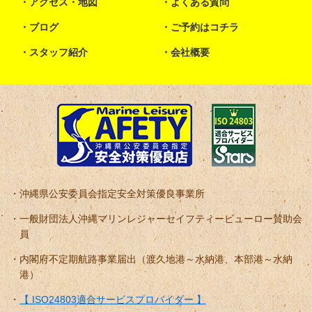
アクセス・地図
よくある質問
ブログ
ご予約はコチラ
スタッフ紹介
会社概要
沖縄県公安委員会指定安全対策優良事業所
一般財団法人沖縄マリンレジャーセイフティービューロー賛助会
員
内閣府不定期航路事業届出（渡久地港～水納港、本部港～水納
港）
【 ISO24803適合サービスプロバイダー 】