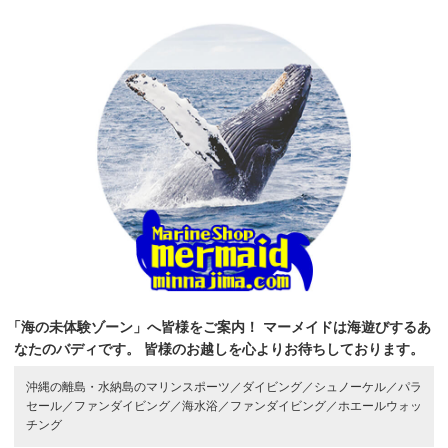
「海の未体験ゾーン」へ皆様をご案内！
マーメイドは海遊びするあ
なたのバディです。
皆様のお越しを心よりお待ちしております。
沖縄の離島・水納島のマリンスポーツ／
ダイビング／
シュノーケル／
パラ
セール／
ファンダイビング／
海水浴／
ファンダイビング／
ホエールウォッ
チング