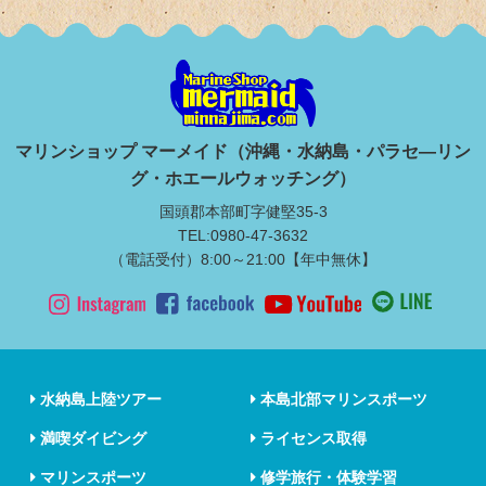
マリンショップ マーメイド（沖縄・水納島・パラセ―リン
グ・ホエールウォッチング）
国頭郡本部町字健堅35-3
TEL:0980-47-3632
（電話受付）8:00～21:00【年中無休】
水納島上陸ツアー
本島北部マリンスポーツ
満喫ダイビング
ライセンス取得
マリンスポーツ
修学旅行・体験学習