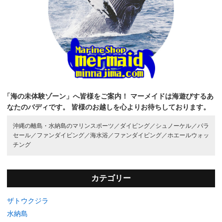
「海の未体験ゾーン」へ皆様をご案内！
マーメイドは海遊びするあ
なたのバディです。
皆様のお越しを心よりお待ちしております。
沖縄の離島・水納島のマリンスポーツ／
ダイビング／
シュノーケル／
パラ
セール／
ファンダイビング／
海水浴／
ファンダイビング／
ホエールウォッ
チング
カテゴリー
ザトウクジラ
水納島