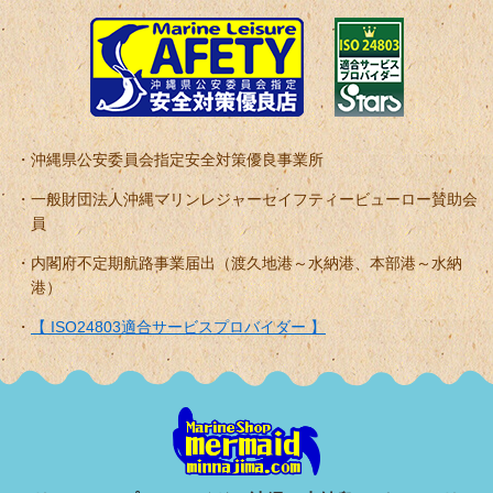
沖縄県公安委員会指定安全対策優良事業所
一般財団法人沖縄マリンレジャーセイフティービューロー賛助会
員
内閣府不定期航路事業届出（渡久地港～水納港、本部港～水納
港）
【 ISO24803適合サービスプロバイダー 】