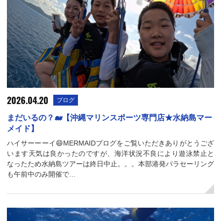
2026.04.20
ブログ
まだいるの？🐋【沖縄マリンスポーツ専門店★水納島マー
メイド】
ハイサーーーイ😄MERMAIDブログをご覧いただきありがとうござ
います天気は良かったのですが、海洋状況不良により遊泳禁止と
なったため水納島ツアーは終日中止。。。本部港発パラセーリング
も午前中のみ開催で…