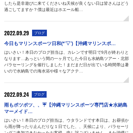
したら是非遊びに来てくださいね天候が良くない日は皆さんはどう
過ごしてますか？僕は最近はホエール船…
2022.09.29
ブログ
今日もマリンスポーツ日和(*’▽’)【沖縄マリンスポ…
はいさい！本日のブログ担当は、カレンです明日で9月が終わりと
なります…あっという間の一ヶ月でした今日も水納島ツアー・北部
パラセーリングを催行しました！まだまだ日が出ている時間帯は暑
いので水納島での海水浴や様々なアクテ…
2022.09.24
ブログ
雨もポツポツ、、☔【沖縄マリンスポーツ専門店★水納島
マーメイド…
はいさい！本日のブログ担当は、ウタランドです本日は、お昼頃か
ら雨が降ったり止んだりな１日でした、、天候により、パラセーリ
ングご参加できなかったお客様、申し訳ございません。また沖縄に