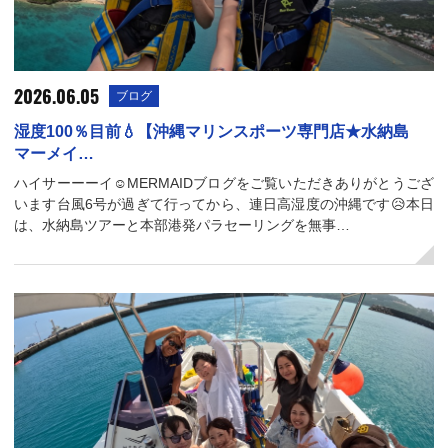
2026.06.05
ブログ
湿度100％目前💧【沖縄マリンスポーツ専門店★水納島
マーメイ…
ハイサーーーイ☺️MERMAIDブログをご覧いただきありがとうござ
います台風6号が過ぎて行ってから、連日高湿度の沖縄です😥本日
は、水納島ツアーと本部港発パラセーリングを無事…