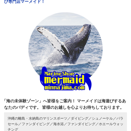
び専門店マーメイド！
「海の未体験ゾーン」へ皆様をご案内！
マーメイドは海遊びするあ
なたのバディです。
皆様のお越しを心よりお待ちしております。
沖縄の離島・水納島のマリンスポーツ／
ダイビング／
シュノーケル／
パラ
セール／
ファンダイビング／
海水浴／
ファンダイビング／
ホエールウォッ
チング