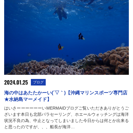
2024.01.25
ブログ
海の中はあたたかーい(´▽｀)【沖縄マリンスポーツ専門店
★水納島マーメイド】
はいさーーーーーーいMERMAIDブログご覧いただきありがとうご
ざいます本日も北部パラセーリング、ホエールウォッチングは海洋
状況不良の為、中止となってしまいました今日からは何とか出来る
と思ったのですが、、、船長が海洋…