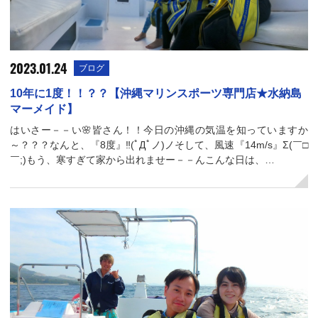
2023.01.24
ブログ
10年に1度！！？？【沖縄マリンスポーツ専門店★水納島
マーメイド】
はいさー－－い🌸皆さん！！今日の沖縄の気温を知っていますか
～？？？なんと、『8度』‼(ﾟДﾟノ)ノそして、風速『14m/s』Σ(￣□
￣;)もう、寒すぎて家から出れませー－－んこんな日は、…