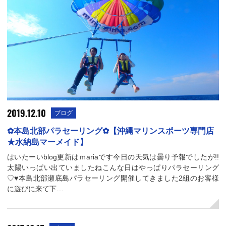
2019.12.10
ブログ
✿本島北部パラセーリング✿【沖縄マリンスポーツ専門店
★水納島マーメイド】
はいたーいblog更新はｍariaです今日の天気は曇り予報でしたが!!
太陽いっぱい出ていましたねこんな日はやっぱりパラセーリング
♡♥本島北部瀬底島パラセーリング開催してきました2組のお客様
に遊びに来て下…