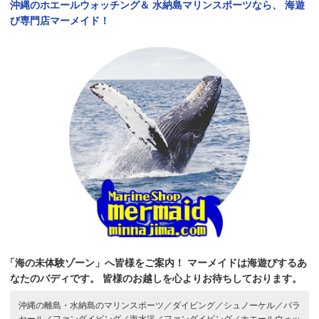
沖縄のホエールウォッチング＆
水納島マリンスポーツなら、
海遊
び専門店マーメイド！
「海の未体験ゾーン」へ皆様をご案内！
マーメイドは海遊びするあ
なたのバディです。
皆様のお越しを心よりお待ちしております。
沖縄の離島・水納島のマリンスポーツ／
ダイビング／
シュノーケル／
パラ
セール／
ファンダイビング／
海水浴／
ファンダイビング／
ホエールウォッ