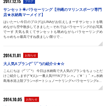
2017.12.15
ブログ
サンセット☀パラセーリング【沖縄のマリンスポーツ専門
店★水納島マーメイド】
はいたーい今日のブログはLINAがお伝えしまーすサンセットを眺
めながら空中散歩してきました～それではパラセーリングのお写真
でーす 天気も良くてサンセットも眺めながらパラセーリングめ
ちゃめちゃ最高ですね羨ましい限りで…
2014.11.01
お知らせ
大人気Aプラン(*ﾟ▽ﾟ*)の紹介☆★☆
こんにちは（*ﾟ▽ﾟ*） 今日は水納島で大人気のプランをちょっとだ
けご紹介します(*´∀人)♪一番人気!!!!!!Aプラン.+:｡（´∀｀）ﾟ.+:｡水納
島海水浴上陸プラン+ボートシュノーケリング+パラセーリングo…
2014.10.05
お知らせ