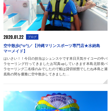
2020.01.22
ブログ
空中散歩(^o^)／【沖縄マリンスポーツ専門店★水納島
マーメイド】
はいさい！！今日の担当はシュンスケです本日天気サイコーの中パ
ラセーリング行ってきましたお写真upしていきます本島北部発パ
ラセーリング二名様のみでしたので船は貸切状態でしたね本島と瀬
底島の間を優雅に空中散歩してきました…