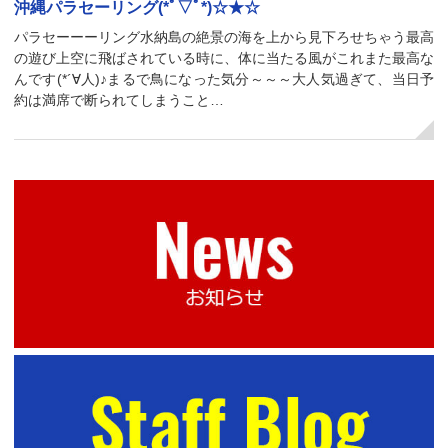
沖縄パラセーリング(*ﾟ▽ﾟ*)☆★☆
パラセーーーリング水納島の絶景の海を上から見下ろせちゃう最高
の遊び上空に飛ばされている時に、体に当たる風がこれまた最高な
んです(*´∀人)♪まるで鳥になった気分～～～大人気過ぎて、当日予
約は満席で断られてしまうこと…