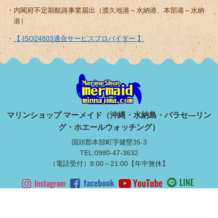
内閣府不定期航路事業届出（渡久地港～水納港、本部港～水納
港）
【 ISO24803適合サービスプロバイダー 】
マリンショップ マーメイド（沖縄・水納島・パラセ―リン
グ・ホエールウォッチング）
国頭郡本部町字健堅35-3
TEL:0980-47-3632
（電話受付）8:00～21:00【年中無休】