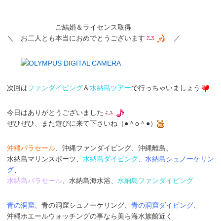
ご結婚＆ライセンス取得
＼ お二人とも本当におめでとうございます
／
次回は
ファンダイビング
＆
水納島ツアー
で行っちゃいましょう
今日はありがとうございました
ぜひぜひ、また遊びに来て下さいね（●＾o＾●）
沖縄パラセール
、沖縄ファンダイビング、沖縄離島、
水納島マリンスポーツ、
水納島ダイビング
、
水納島シュノーケリン
グ
、
水納島パラセール
、水納島海水浴、
水納島ファンダイビング
青の洞窟
、青の洞窟シュノーケリング、
青の洞窟ダイビング
、
沖縄ホエールウォッチングの事なら美ら海水族館近く