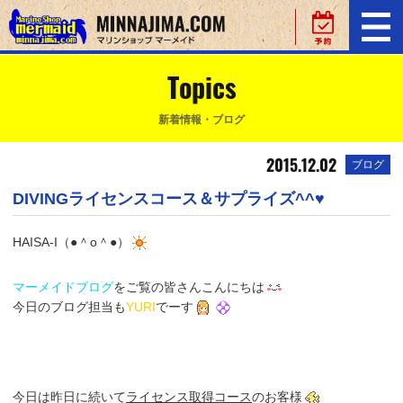
Topics
新着情報・ブログ
2015.12.02
ブログ
DIVINGライセンスコース＆サプライズ^^♥
HAISA-I（●＾o＾●）
マーメイドブログ
をご覧の皆さんこんにちは
今日のブログ担当も
YURI
でーす
今日は昨日に続いて
ライセンス取得コース
のお客様