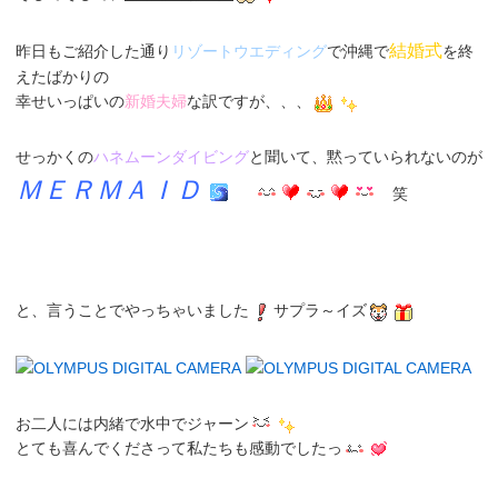
結婚式
昨日もご紹介した通り
リゾートウエディング
で沖縄で
を終
えたばかりの
幸せいっぱいの
新婚夫婦
な訳ですが、、、
せっかくの
ハネムーンダイビング
と聞いて、黙っていられないのが
ＭＥＲＭＡＩＤ
笑
と、言うことでやっちゃいました
サプラ～イズ
お二人には内緒で水中で
ジャーン
とても喜んでくださって私たちも感動でしたっ