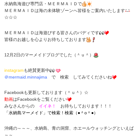
水納島海遊び専門店
・
ＭＥＲＭＡＩＤ
で
ＭＥＲＭＡＩＤは海の未体験ゾーンへ皆様をご案内いたします
☆☆☆
ＭＥＲＭＡＩＤは海遊びする皆さんのバディです
皆様のお越しを心よりお待ちしております
12月2日のマーメイドブログでした（＾ｕ＾）
instagram
も
絶賛更新中
＠
mermaid.minnajima
で
検索
してみてくださいね
Face
bookも更新しております（＾ｕ＾）☆
動画
はFacebookをご覧ください
みなさんからの
イイネ！
お待ちしております！！！
「
水納島マーメイド
」
で検索！検索（●＾o＾●）
沖縄の～～～、
水納島
、
青の洞窟
、
ホエールウォッチング
といえば
～～