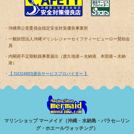
沖縄県公安委員会指定安全対策優良事業所
一般財団法人沖縄マリンレジャーセイフティービューロー賛助会
員
内閣府不定期航路事業届出（渡久地港～水納港、本部港～水納
港）
【 ISO24803適合サービスプロバイダー 】
マリンショップ マーメイド（沖縄・水納島・パラセ―リン
グ・ホエールウォッチング）