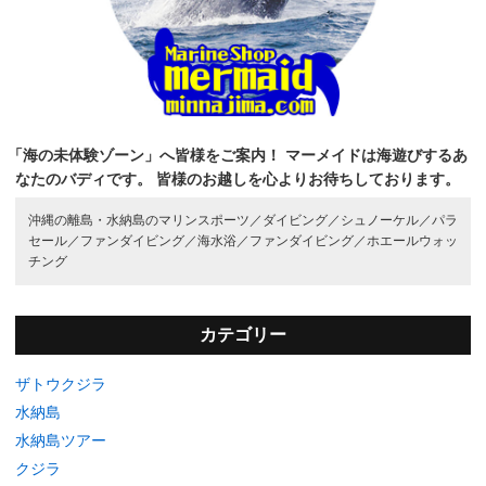
「海の未体験ゾーン」へ皆様をご案内！
マーメイドは海遊びするあ
なたのバディです。
皆様のお越しを心よりお待ちしております。
沖縄の離島・水納島のマリンスポーツ／
ダイビング／
シュノーケル／
パラ
セール／
ファンダイビング／
海水浴／
ファンダイビング／
ホエールウォッ
チング
カテゴリー
ザトウクジラ
水納島
水納島ツアー
クジラ