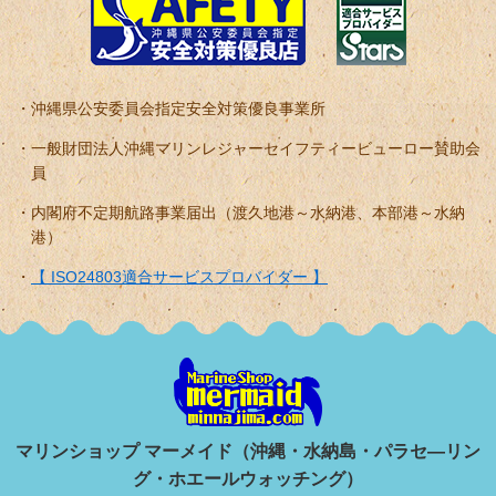
沖縄県公安委員会指定安全対策優良事業所
一般財団法人沖縄マリンレジャーセイフティービューロー賛助会
員
内閣府不定期航路事業届出（渡久地港～水納港、本部港～水納
港）
【 ISO24803適合サービスプロバイダー 】
マリンショップ マーメイド（沖縄・水納島・パラセ―リン
グ・ホエールウォッチング）