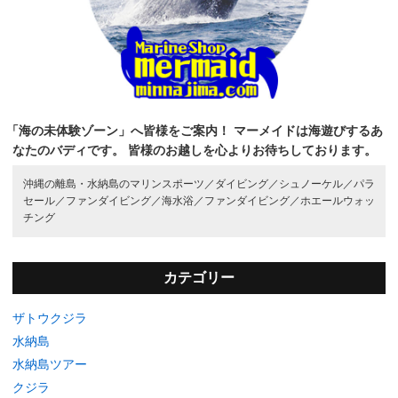
「海の未体験ゾーン」へ皆様をご案内！
マーメイドは海遊びするあ
なたのバディです。
皆様のお越しを心よりお待ちしております。
沖縄の離島・水納島のマリンスポーツ／
ダイビング／
シュノーケル／
パラ
セール／
ファンダイビング／
海水浴／
ファンダイビング／
ホエールウォッ
チング
カテゴリー
ザトウクジラ
水納島
水納島ツアー
クジラ