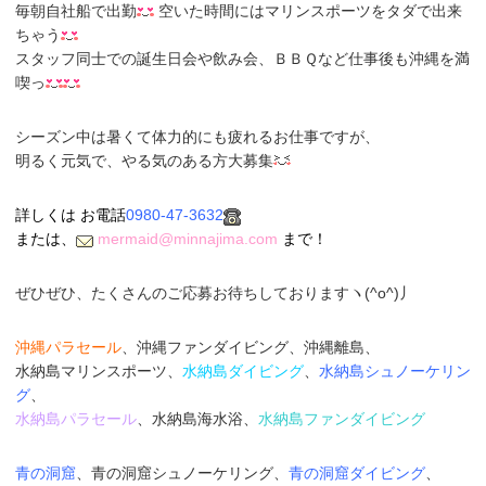
毎朝自社船で出勤
空いた時間にはマリンスポーツをタダで出来
ちゃう
スタッフ同士での誕生日会や飲み会、ＢＢＱなど仕事後も沖縄を満
喫っ
シーズン中は暑くて体力的にも疲れるお仕事ですが、
明るく元気で、やる気のある方大募集
詳しくは お電話
0980-47-3632
または、
mermaid@minnajima.com
まで！
ぜひぜひ、たくさんのご応募お待ちしておりますヽ(^o^)丿
沖縄パラセール
、沖縄ファンダイビング、沖縄離島、
水納島マリンスポーツ、
水納島ダイビング
、
水納島シュノーケリン
グ
、
水納島パラセール
、水納島海水浴、
水納島ファンダイビング
青の洞窟
、青の洞窟シュノーケリング、
青の洞窟ダイビング
、