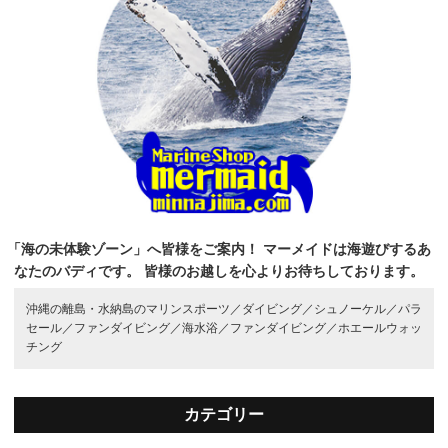
「海の未体験ゾーン」へ皆様をご案内！
マーメイドは海遊びするあ
なたのバディです。
皆様のお越しを心よりお待ちしております。
沖縄の離島・水納島のマリンスポーツ／
ダイビング／
シュノーケル／
パラ
セール／
ファンダイビング／
海水浴／
ファンダイビング／
ホエールウォッ
チング
カテゴリー