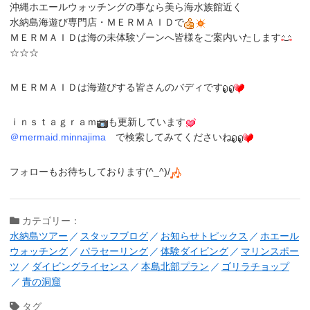
沖縄ホエールウォッチングの事なら美ら海水族館近く
水納島海遊び専門店
・
ＭＥＲＭＡＩＤ
で
ＭＥＲＭＡＩＤは海の未体験ゾーンへ皆様をご案内いたします
☆☆☆
ＭＥＲＭＡＩＤは海遊びする皆さんのバディです
ｉｎｓｔａｇｒａｍ
も更新しています
＠
mermaid.minnajima
で
検索
してみてくださいね
フォローもお待ちしております(^_^)/
カテゴリー：
水納島ツアー
スタッフブログ
お知らせトピックス
ホエール
ウォッチング
パラセーリング
体験ダイビング
マリンスポー
ツ
ダイビングライセンス
本島北部プラン
ゴリラチョップ
青の洞窟
タグ