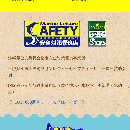
沖縄県公安委員会指定安全対策優良事業所
一般財団法人沖縄マリンレジャーセイフティービューロー賛助会
員
内閣府不定期航路事業届出（渡久地港～水納港、本部港～水納
港）
【 ISO24803適合サービスプロバイダー 】