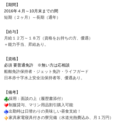
【期間】
2016年４月～10月末までの間
短期（２ヶ月）～長期（通年）
【給与】
月給１２万～１８万（資格をお持ちの方、優遇）
＋能力手当、昇給あり。
【資格】
必須 要普通免許 ※無い方は応相談
船舶免許保持者・ジェット免許・ライフガード
日本赤十字水上安全法保持者等、優遇あり。
【備考】
採用：面談の上（履歴書添付）
制服貸与、マリン用品割引購入可能
出勤時は日替わりの美味しい昼食支給！
家具家電寝具付きの寮完備（水道光熱費込み、月１万円）