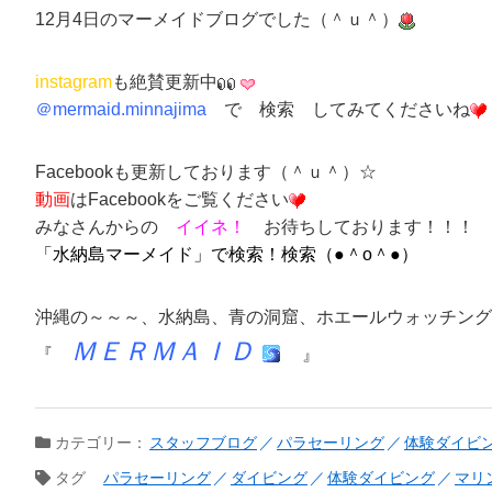
12月4日のマーメイドブログでした（＾ｕ＾）
instagram
も
絶賛更新中
＠
mermaid.minnajima
で
検索
してみてくださいね
Face
bookも更新しております（＾ｕ＾）☆
動画
はFacebookをご覧ください
みなさんからの
イイネ！
お待ちしております！！！
「
水納島マーメイド
」
で検索！検索（●＾o＾●）
沖縄の～～～、
水納島
、
青の洞窟
、
ホエールウォッチング
ＭＥＲＭＡＩＤ
『
』
カテゴリー：
スタッフブログ
パラセーリング
体験ダイビ
タグ
パラセーリング
ダイビング
体験ダイビング
マリ