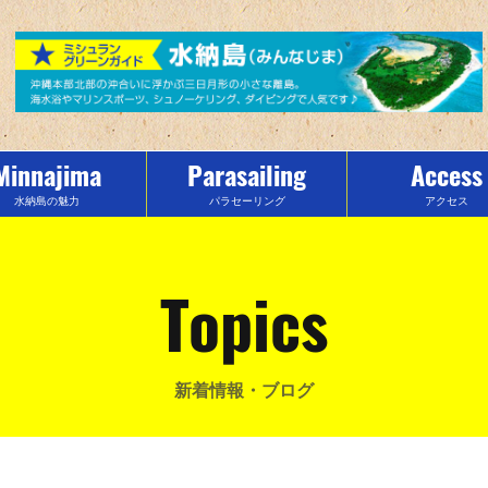
Minnajima
Parasailing
Access
水納島の魅力
パラセーリング
アクセス
Topics
新着情報・ブログ