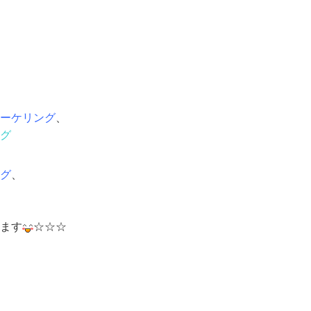
ーケリング
、
グ
グ
、
ます
☆☆☆