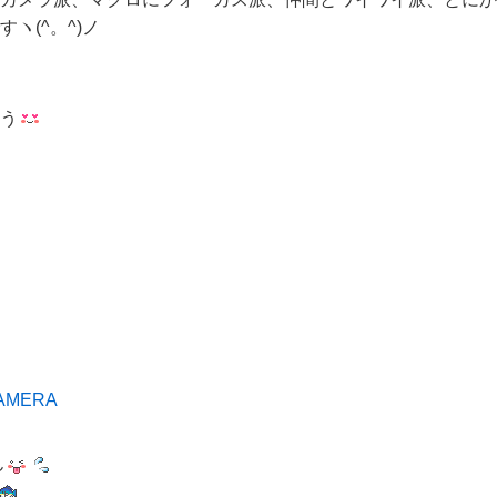
ヽ(^。^)ノ
う
ん