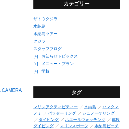
カテゴリー
ザトウクジラ
水納島
水納島ツアー
クジラ
スタッフブログ
[+]
お知らせトピックス
[+]
メニュー・プラン
[+]
学校
タグ
マリンアクティビティー
水納島
ハマクマ
ノミ
パラセーリング
シュノーケリング
ダイビング
ホエールウォッチング
体験
ダイビング
マリンスポーツ
水納島ビーチ