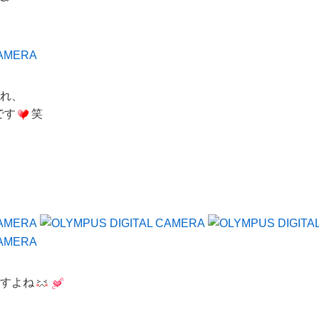
れ、
です
笑
すよね