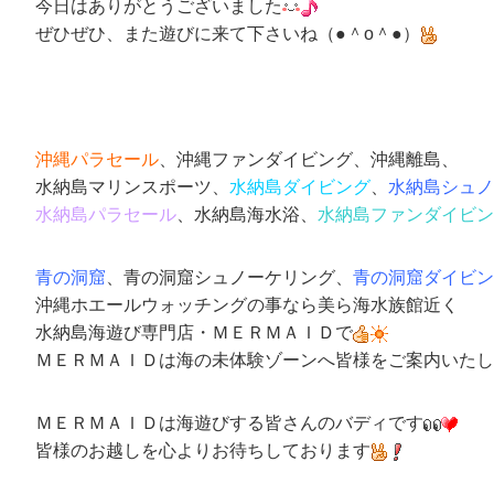
今日はありがとうございました
ぜひぜひ、また遊びに来て下さいね（●＾o＾●）
沖縄パラセール
、沖縄ファンダイビング、沖縄離島、
水納島マリンスポーツ、
水納島ダイビング
、
水納島シュノ
水納島パラセール
、水納島海水浴、
水納島ファンダイビン
青の洞窟
、青の洞窟シュノーケリング、
青の洞窟ダイビン
沖縄ホエールウォッチングの事なら美ら海水族館近く
水納島海遊び専門店
・
ＭＥＲＭＡＩＤ
で
ＭＥＲＭＡＩＤは海の未体験ゾーンへ皆様をご案内いたし
ＭＥＲＭＡＩＤは海遊びする皆さんのバディです
皆様のお越しを心よりお待ちしております