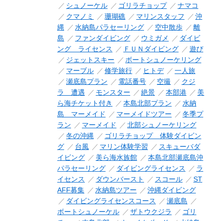
シュノーケル
ゴリラチョップ
ナマコ
クマノミ
珊瑚礁
マリンスタッフ
沖
縄
水納島パラセーリング
空中散歩
離
島
ファンダイビング
ウミガメ
ダイビ
ング ライセンス
ＦＵＮダイビング
遊び
ジェットスキー
ボートシュノーケリング
マーブル
修学旅行
ヒトデ
一人旅
瀬底島プラン
電話番号
空撮
クジ
ラ 遭遇
モンスター
絶景
本部港
美
ら海チケット付き
本島北部プラン
水納
島 マーメイド
マーメイドツアー
冬季プ
ラン
マーメイド
北部シュノーケリング
冬の沖縄
ゴリラチョップ 体験ダイビン
グ
台風
マリン体験学習
スキューバダ
イビング
美ら海水族館
本島北部瀬底島沖
パラセーリング
ダイビングライセンス
ラ
イセンス
ダウンバースト
スコール
ST
AFF募集
水納島ツアー
沖縄ダイビング
ダイビングライセンスコース
瀬底島
ボートシュノーケル
ザトウクジラ
ゴリ