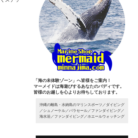
「海の未体験ゾーン」へ皆様をご案内！
マーメイドは海遊びするあなたのバディです。
皆様のお越しを心よりお待ちしております。
沖縄の離島・水納島のマリンスポーツ／
ダイビング
／
シュノーケル／
パラセール／
ファンダイビング／
海水浴／
ファンダイビング／
ホエールウォッチング