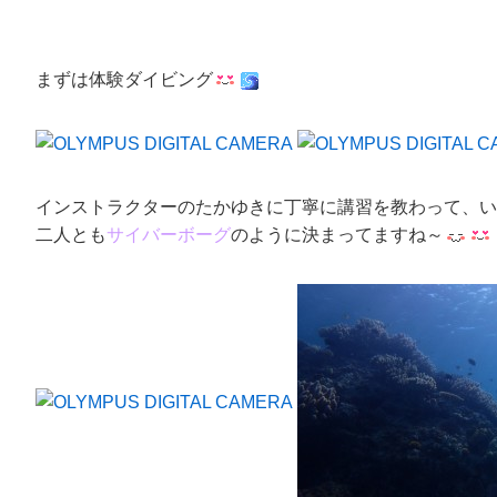
まずは
体験ダイビング
インストラクター
の
たかゆき
に丁寧に講習を教わって、い
二人とも
サイバーボーグ
のように決まってますね～