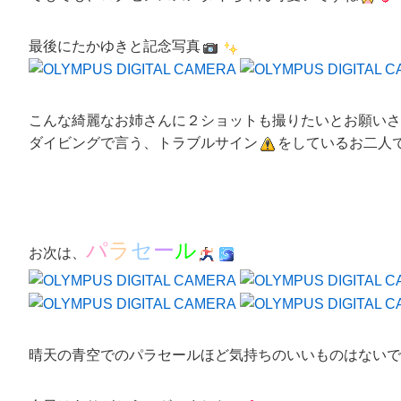
最後に
たかゆき
と記念写真
こんな綺麗なお姉さんに２ショットも撮りたいとお願いさ
ダイビングで言う
、
トラブルサイン
をしているお二人
パ
ラ
セ
ー
ル
お次は、
晴天の青空でのパラセールほど気持ちのいいものはないで