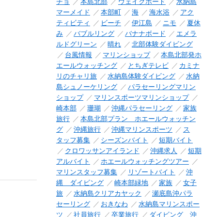
チョ
本島北部
ウェイクボード
水納島
マーメイド
本部町
海
海水浴
アク
ティビティ
ビーチ
伊江島
ニモ
夏休
み
バブルリング
バナナボード
エメラ
ルドグリーン
晴れ
北部体験ダイビング
台風情報
マリンショップ
本島北部発ホ
エールウォッチング
とちぎテレビ
カミナ
リのチャリ旅
水納島体験ダイビング
水納
島シュノーケリング
パラセーリングマリン
ショップ
マリンスポーツマリンショップ
崎本部
珊瑚
沖縄パラセーリング
家族
旅行
本島北部プラン ホエールウォッチン
グ
沖縄旅行
沖縄マリンスポーツ
ス
タッフ募集
シーズンバイト
短期バイト
クロワッサンアイランド
沖縄求人
短期
アルバイト
ホエールウォッチングツアー
マリンスタッフ募集
リゾートバイト
沖
縄 ダイビング
崎本部緑地
家族
女子
旅
水納島クリアカヤック
瀬底島沖パラ
セーリング
おきなわ
水納島マリンスポー
ツ
社員旅行
卒業旅行
ダイビング 沖