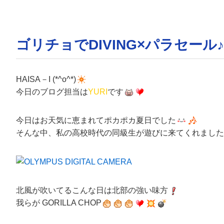
ゴリチョでDIVING×パラセール♪
HAISA－I (*^o^*)
今日のブログ担当は
YURI
です
今日はお天気に恵まれてポカポカ夏日でした
そんな中、私の高校時代の同級生が遊びに来てくれました
北風が吹いてるこんな日は北部の強い味方
我らが GORILLA CHOP