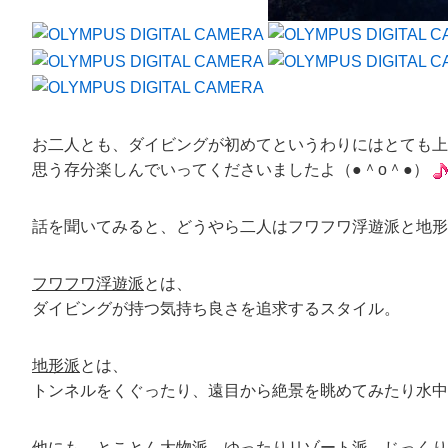
お二人とも、ダイビングが初めてというわりにはとても上
思う存分楽しんでいってくださいましたよ（●＾o＾●）
話を聞いてみると、どうやら二人は
フワフワ浮遊派
と
地形
フワフワ浮遊派
とは、
ダイビングが持つ気持ち良さを追求するスタイル。
地形派
とは、
トンネルをくぐったり、遠目から絶景を眺めてみたり水中
他にも、とことん大物派、ゆったりリゾート派、じっくり