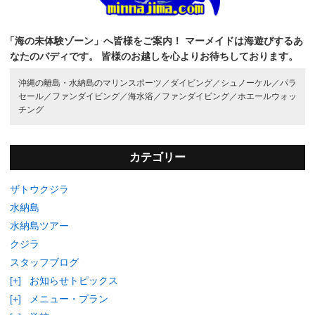
「海の未体験ゾーン」へ皆様をご案内！
マーメイドは海遊びするあ
なたのバディです。
皆様のお越しを心よりお待ちしております。
沖縄の離島・水納島のマリンスポーツ／
ダイビング／
シュノーケル／
パラ
セール／
ファンダイビング／
海水浴／
ファンダイビング／
ホエールウォッ
チング
カテゴリー
ザトウクジラ
水納島
水納島ツアー
クジラ
スタッフブログ
[+]
お知らせトピックス
[+]
メニュー・プラン