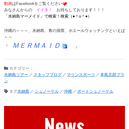
動画
はFacebookをご覧ください
みなさんからの
イイネ！
お待ちしております！！！
「
水納島マーメイド
」
で検索！検索（●＾o＾●）
沖縄の～～～、
水納島
、
青の洞窟
、
ホエールウォッチング
といえば
～～
ＭＥＲＭＡＩＤ
『
』
カテゴリー：
水納島ツアー
スタッフブログ
マリンスポーツ
本島北部プラ
ン
タグ
水納島
シュノーケル
沖縄
ボートシュノーケル