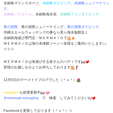
水納島マリンスポーツ、
水納島ダイビング
、
水納島シュノーケリン
グ
、
水納島パラセール
、水納島海水浴、
水納島ファンダイビング
青の洞窟
、青の洞窟シュノーケリング、
青の洞窟ダイビング
、
沖縄ホエールウォッチングの事なら美ら海水族館近く
水納島海遊び専門店
・
ＭＥＲＭＡＩＤ
で
ＭＥＲＭＡＩＤは海の未体験ゾーンへ皆様をご案内いたします
☆☆☆
ＭＥＲＭＡＩＤは海遊びする皆さんのバディです
皆様のお越しを心よりお待ちしております
12月5日のマーメイドブログでした（＾ｕ＾）
instagram
も
絶賛更新中
＠
mermaid.minnajima
で
検索
してみてくださいね
Face
bookも更新しております（＾ｕ＾）☆