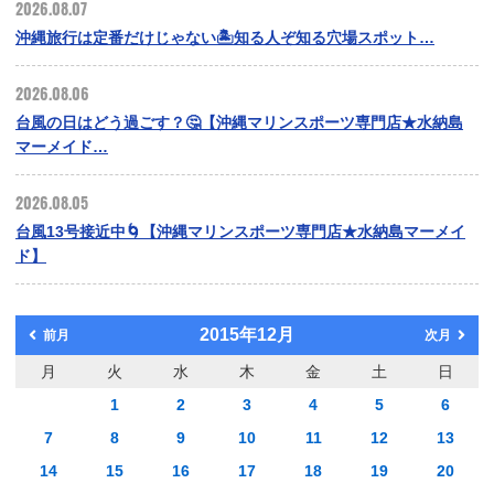
2026.08.07
沖縄旅行は定番だけじゃない🏝️知る人ぞ知る穴場スポット…
2026.08.06
台風の日はどう過ごす？🤔【沖縄マリンスポーツ専門店★水納島
マーメイド…
2026.08.05
台風13号接近中🌀【沖縄マリンスポーツ専門店★水納島マーメイ
ド】
2015年12月
前月
次月
月
火
水
木
金
土
日
1
2
3
4
5
6
7
8
9
10
11
12
13
14
15
16
17
18
19
20