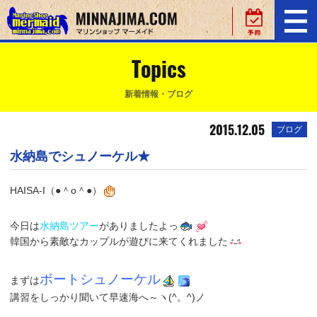
Topics
新着情報・ブログ
2015.12.05
ブログ
水納島でシュノーケル★
HAISA-I（●＾o＾●）
今日は
水納島ツアー
がありましたよっ
韓国から素敵なカップルが遊びに来てくれました
ボートシュノーケル
まずは
講習をしっかり聞いて早速海へ～ヽ(^。^)ノ