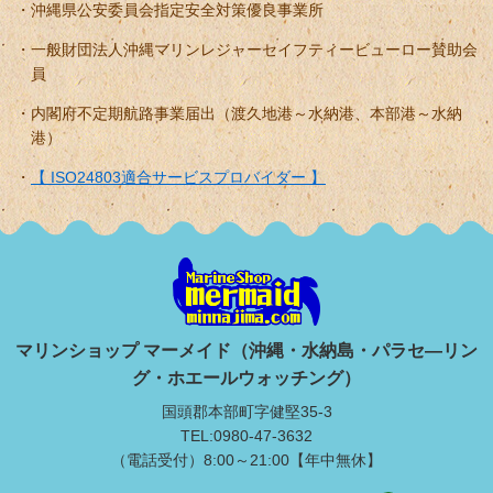
沖縄県公安委員会指定安全対策優良事業所
一般財団法人沖縄マリンレジャーセイフティービューロー賛助会
員
内閣府不定期航路事業届出（渡久地港～水納港、本部港～水納
港）
【 ISO24803適合サービスプロバイダー 】
マリンショップ マーメイド（沖縄・水納島・パラセ―リン
グ・ホエールウォッチング）
国頭郡本部町字健堅35-3
TEL:0980-47-3632
（電話受付）8:00～21:00【年中無休】