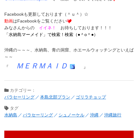
Face
bookも更新しております（＾ｕ＾）☆
動画
はFacebookをご覧ください
みなさんからの
イイネ！
お待ちしております！！！
「
水納島マーメイド
」
で検索！検索（●＾o＾●）
沖縄の～～～、
水納島
、
青の洞窟
、
ホエールウォッチング
といえば
～～
ＭＥＲＭＡＩＤ
『
』
カテゴリー：
パラセーリング
本島北部プラン
ゴリラチョップ
タグ
水納島
パラセーリング
シュノーケル
沖縄
沖縄旅行