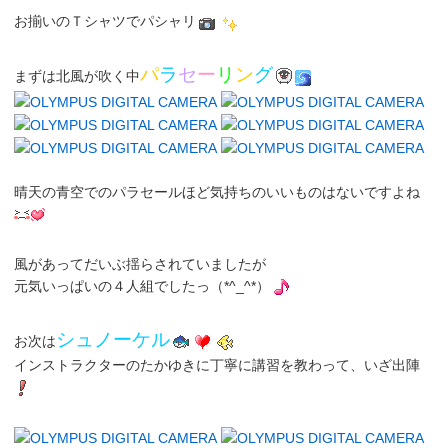
お揃いのＴシャツでパシャリ
パ
ラ
セ
ー
リ
ン
グ
まずは北風が吹く中
晴天の青空でのパラセールほど気持ちのいいものはないですよね
風があってだいぶ揺らされていましたが
元気いっぱいの４人組でしたっ（*^_^*）
シュノーケル
お次は
インストラクター
の
たかゆき
に丁寧に講習を教わって、いざ出陣