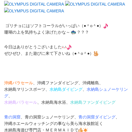
ゴリチョにはソフトコーラルがいっぱい（●＾o＾●）
珊瑚の上を気持ちよく泳げたかな～
？？？
今日はありがとうございました
ぜひぜひ、また遊びに来て下さいね（●＾o＾●）
沖縄パラセール
、沖縄ファンダイビング、沖縄離島、
水納島マリンスポーツ、
水納島ダイビング
、
水納島シュノーケリン
グ
、
水納島パラセール
、水納島海水浴、
水納島ファンダイビング
青の洞窟
、青の洞窟シュノーケリング、
青の洞窟ダイビング
、
沖縄ホエールウォッチングの事なら美ら海水族館近く
水納島海遊び専門店
・
ＭＥＲＭＡＩＤ
で