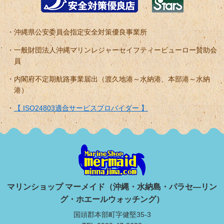
沖縄県公安委員会指定安全対策優良事業所
一般財団法人沖縄マリンレジャーセイフティービューロー賛助会
員
内閣府不定期航路事業届出（渡久地港～水納港、本部港～水納
港）
【 ISO24803適合サービスプロバイダー 】
マリンショップ マーメイド（沖縄・水納島・パラセ―リン
グ・ホエールウォッチング）
国頭郡本部町字健堅35-3