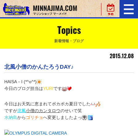
Topics
新着情報・ブログ
2015.12.08
北風小僧のかんたろうDAY♪
HAISA－I (*^o^*)
今日のブログ担当は
YURI
です
今日はお天気に恵まれてポカポカ夏日でした
ですが
北風
小僧のカンタロウ
のせいで笑
水納島
から
ゴリチョ
へ変更しましたよっ