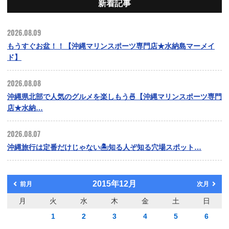
新着記事
2026.08.09
もうすぐお盆！！【沖縄マリンスポーツ専門店★水納島マーメイ
ド】
2026.08.08
沖縄県北部で人気のグルメを楽しもう🍜【沖縄マリンスポーツ専門
店★水納…
2026.08.07
沖縄旅行は定番だけじゃない🏝️知る人ぞ知る穴場スポット…
2015年12月
前月
次月
月
火
水
木
金
土
日
1
2
3
4
5
6