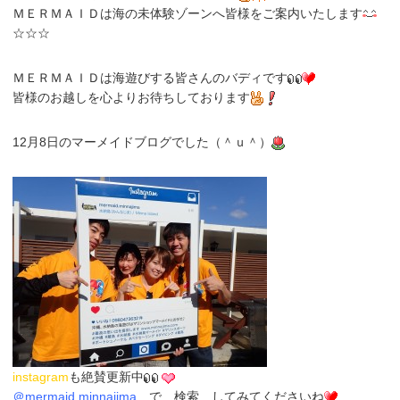
ＭＥＲＭＡＩＤは海の未体験ゾーンへ皆様をご案内いたします
☆☆☆
ＭＥＲＭＡＩＤは海遊びする皆さんのバディです
皆様のお越しを心よりお待ちしております
12月8日のマーメイドブログでした（＾ｕ＾）
instagram
も
絶賛更新中
＠
mermaid.minnajima
で
検索
してみてくださいね