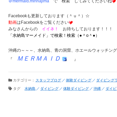
＠
mermaid.minnajima
で
検索
してみてくださいね
Face
bookも更新しております（＾ｕ＾）☆
動画
はFacebookをご覧ください
みなさんからの
イイネ！
お待ちしております！！！
「
水納島マーメイド
」
で検索！検索（●＾o＾●）
沖縄の～～～、
水納島
、
青の洞窟
、
ホエールウォッチング
ＭＥＲＭＡＩＤ
『
』
カテゴリー：
スタッフブログ
体験ダイビング
ダイビング
タグ
水納島
ダイビング
体験ダイビング
沖縄
ダイビ