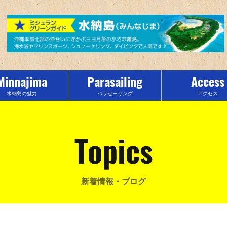
Minnajima
Parasailing
Access
水納島の魅力
パラセーリング
アクセス
Topics
新着情報・ブログ