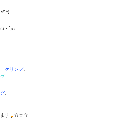
、
ﾟ*)
・´)∩
ーケリング
、
グ
グ
、
ます
☆☆☆