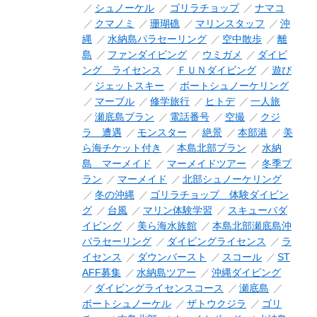
シュノーケル
ゴリラチョップ
ナマコ
クマノミ
珊瑚礁
マリンスタッフ
沖
縄
水納島パラセーリング
空中散歩
離
島
ファンダイビング
ウミガメ
ダイビ
ング ライセンス
ＦＵＮダイビング
遊び
ジェットスキー
ボートシュノーケリング
マーブル
修学旅行
ヒトデ
一人旅
瀬底島プラン
電話番号
空撮
クジ
ラ 遭遇
モンスター
絶景
本部港
美
ら海チケット付き
本島北部プラン
水納
島 マーメイド
マーメイドツアー
冬季プ
ラン
マーメイド
北部シュノーケリング
冬の沖縄
ゴリラチョップ 体験ダイビン
グ
台風
マリン体験学習
スキューバダ
イビング
美ら海水族館
本島北部瀬底島沖
パラセーリング
ダイビングライセンス
ラ
イセンス
ダウンバースト
スコール
ST
AFF募集
水納島ツアー
沖縄ダイビング
ダイビングライセンスコース
瀬底島
ボートシュノーケル
ザトウクジラ
ゴリ