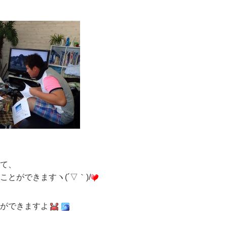
て、
とができますヽ(´▽｀)/
ができますよ