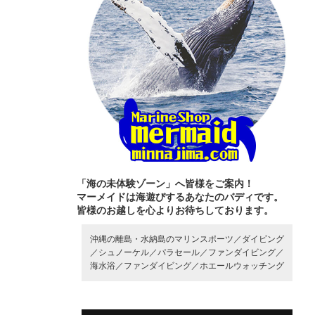
「海の未体験ゾーン」へ皆様をご案内！
マーメイドは海遊びするあなたのバディです。
皆様のお越しを心よりお待ちしております。
沖縄の離島・水納島のマリンスポーツ／
ダイビング
／
シュノーケル／
パラセール／
ファンダイビング／
海水浴／
ファンダイビング／
ホエールウォッチング