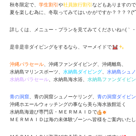
秋冬限定で、
学生割引
や
社員旅行割引
などもありますので
夏を楽しむ為に、冬取ってみてはいかがですか？？？？(*ﾟ∀
詳しくは、メニュー・プランを見てみてくださいね∩(｀・ω
是非是非ダイビングをするなら、マーメイドで
沖縄パラセール
、沖縄ファンダイビング、沖縄離島、
水納島マリンスポーツ、
水納島ダイビング
、
水納島シュノ
水納島パラセール
、水納島海水浴、
水納島ファンダイビン
青の洞窟
、青の洞窟シュノーケリング、
青の洞窟ダイビン
沖縄ホエールウォッチングの事なら美ら海水族館近く
水納島海遊び専門店
・
ＭＥＲＭＡＩＤ
で
ＭＥＲＭＡＩＤは海の未体験ゾーンへ皆様をご案内いたし