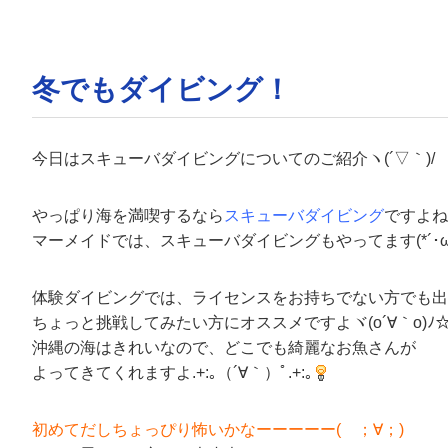
冬でもダイビング！
今日は
スキューバダイビング
についてのご紹介ヽ(´▽｀)/
やっぱり海を満喫するなら
スキューバダイビング
ですよね(*
マーメイドでは、スキューバダイビングもやってます(*´･ω･｀)b
体験ダイビングでは、ライセンスをお持ちでない方でも出
ちょっと挑戦してみたい方にオススメですよヾ(o´∀｀o)ﾉ
沖縄の海はきれいなので、どこでも綺麗なお魚さんが
よってきてくれますよ.+:｡（´∀｀）ﾟ.+:｡
初めてだしちょっぴり怖いかなーーーーー( ；∀；)