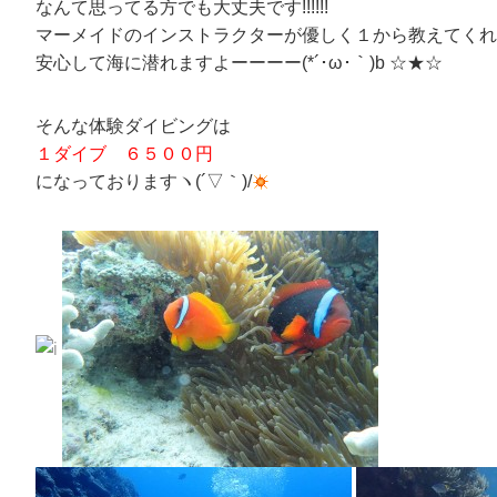
なんて思ってる方でも大丈夫です!!!!!!
マーメイドのインストラクターが優しく１から教えてくれます
安心して海に潜れますよーーーー(*´･ω･｀)b ☆★☆
そんな体験ダイビングは
１ダイブ ６５００円
になっておりますヽ(´▽｀)/