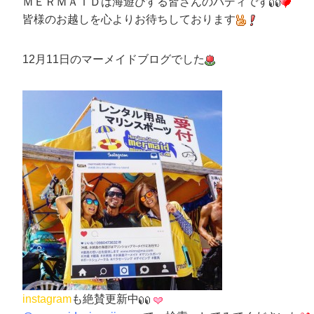
ＭＥＲＭＡＩＤは海遊びする皆さんのバディです
皆様のお越しを心よりお待ちしております
12月11日のマーメイドブログでした
instagram
も
絶賛更新中