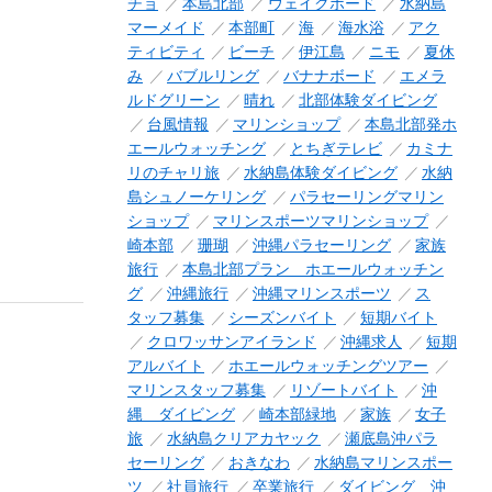
チョ
本島北部
ウェイクボード
水納島
マーメイド
本部町
海
海水浴
アク
ティビティ
ビーチ
伊江島
ニモ
夏休
み
バブルリング
バナナボード
エメラ
ルドグリーン
晴れ
北部体験ダイビング
台風情報
マリンショップ
本島北部発ホ
エールウォッチング
とちぎテレビ
カミナ
リのチャリ旅
水納島体験ダイビング
水納
島シュノーケリング
パラセーリングマリン
ショップ
マリンスポーツマリンショップ
崎本部
珊瑚
沖縄パラセーリング
家族
旅行
本島北部プラン ホエールウォッチン
グ
沖縄旅行
沖縄マリンスポーツ
ス
タッフ募集
シーズンバイト
短期バイト
クロワッサンアイランド
沖縄求人
短期
アルバイト
ホエールウォッチングツアー
マリンスタッフ募集
リゾートバイト
沖
縄 ダイビング
崎本部緑地
家族
女子
旅
水納島クリアカヤック
瀬底島沖パラ
セーリング
おきなわ
水納島マリンスポー
ツ
社員旅行
卒業旅行
ダイビング 沖