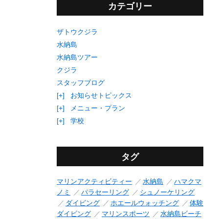
カテゴリー
ザトウクジラ
水納島
水納島ツアー
クジラ
スタッフブログ
[+]
お知らせトピックス
[+]
メニュー・プラン
[+]
学校
タグ
マリンアクティビティー
水納島
ハマクマ
ノミ
パラセーリング
シュノーケリング
ダイビング
ホエールウォッチング
体験
ダイビング
マリンスポーツ
水納島ビーチ