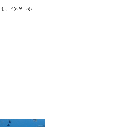
ヾ(o´∀｀o)ﾉ