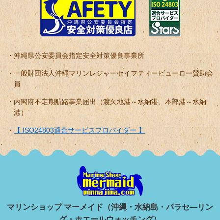
沖縄県公安委員会指定安全対策優良事業所
一般財団法人沖縄マリンレジャーセイフティービューロー賛助会
員
内閣府不定期航路事業届出（渡久地港～水納港、本部港～水納
港）
【 ISO24803適合サービスプロバイダー 】
マリンショップ マーメイド（沖縄・水納島・パラセ―リン
グ・ホエールウォッチング）