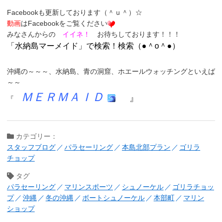
Face
bookも更新しております（＾ｕ＾）☆
動画
はFacebookをご覧ください
みなさんからの
イイネ！
お待ちしております！！！
「
水納島マーメイド
」
で検索！検索（●＾o＾●）
沖縄の～～～、
水納島
、
青の洞窟
、
ホエールウォッチング
といえば
～～
ＭＥＲＭＡＩＤ
』
『
カテゴリー：
スタッフブログ
パラセーリング
本島北部プラン
ゴリラ
チョップ
タグ
パラセーリング
マリンスポーツ
シュノーケル
ゴリラチョッ
プ
沖縄
冬の沖縄
ボートシュノーケル
本部町
マリン
ショップ