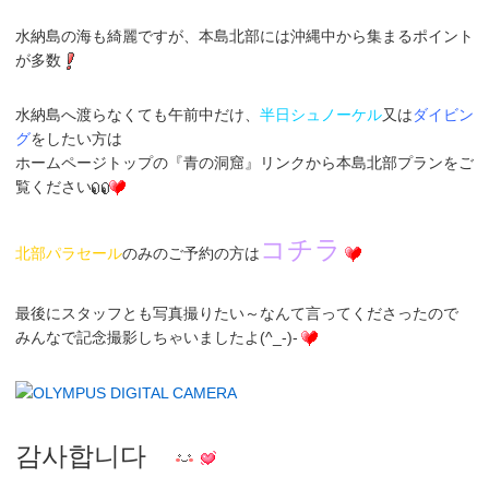
水納島
の海も綺麗ですが、本島北部には沖縄中から集まる
ポイント
が多数
水納島へ渡らなくても
午前中だけ、
半日シュノーケル
又は
ダイビン
グ
をしたい方は
ホームページトップの『青の洞窟』リンクから
本島北部プラン
をご
覧ください
コチラ
北部パラセール
のみの
ご予約の方
は
最後にスタッフとも写真撮りたい～なんて言ってくださったので
みんなで
記念撮影
しちゃいましたよ(^_-)-
감사합니다