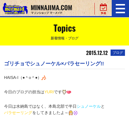
Topics
新着情報・ブログ
2015.12.12
ブログ
ゴリチョでシュノーケル×パラセーリング!!
HAISA-I（●＾o＾●）
今日のブログの担当は
YURI
です
今日は水納島ではなく、
本島北部
で
半日
シュノーケル
と
パラせーリング
をしてきましたよ～