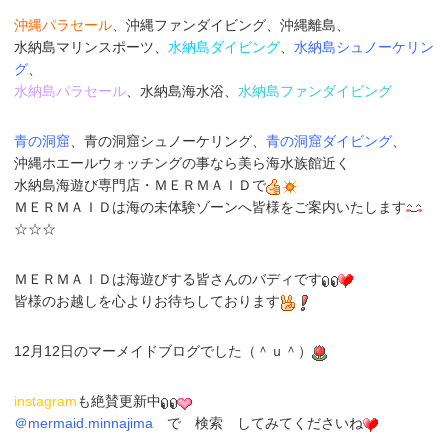
沖縄パラセール
、沖縄ファンダイビング、沖縄離島、
水納島マリンスポーツ、
水納島ダイビング
、
水納島シュノーケリン
グ
、
水納島パラセール
、水納島海水浴、
水納島ファンダイビング
青の洞窟
、青の洞窟シュノーケリング、
青の洞窟ダイビング
、
沖縄ホエールウォッチングの事なら美ら海水族館近く
水納島海遊び専門店
・
ＭＥＲＭＡＩＤ
で
ＭＥＲＭＡＩＤは海の未体験ゾーンへ皆様をご案内いたします
☆☆☆
ＭＥＲＭＡＩＤは海遊びする皆さんのバディです
皆様のお越しを心よりお待ちしております
12月12日のマーメイドブログでした（＾ｕ＾）
instagram
も
絶賛更新中
＠
mermaid.minnajima
で
検索
してみてくださいね