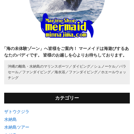
「海の未体験ゾーン」へ皆様をご案内！
マーメイドは海遊びするあ
なたのバディです。
皆様のお越しを心よりお待ちしております。
沖縄の離島・水納島のマリンスポーツ／
ダイビング／
シュノーケル／
パラ
セール／
ファンダイビング／
海水浴／
ファンダイビング／
ホエールウォッ
チング
カテゴリー
ザトウクジラ
水納島
水納島ツアー