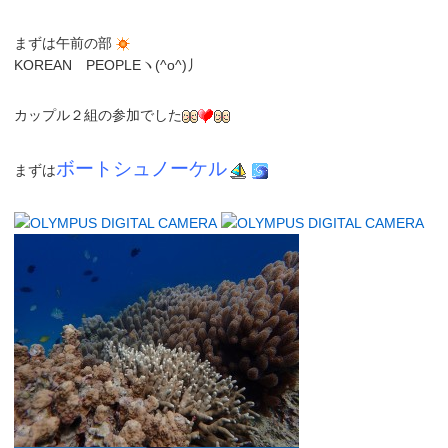
まずは
午前の部
KOREAN PEOPLE
ヽ(^o^)丿
カップル２組の参加でした
ボートシュノーケル
まずは