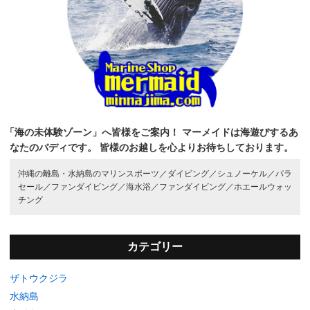
「海の未体験ゾーン」へ皆様をご案内！
マーメイドは海遊びするあ
なたのバディです。
皆様のお越しを心よりお待ちしております。
沖縄の離島・水納島のマリンスポーツ／
ダイビング／
シュノーケル／
パラ
セール／
ファンダイビング／
海水浴／
ファンダイビング／
ホエールウォッ
チング
カテゴリー
ザトウクジラ
水納島