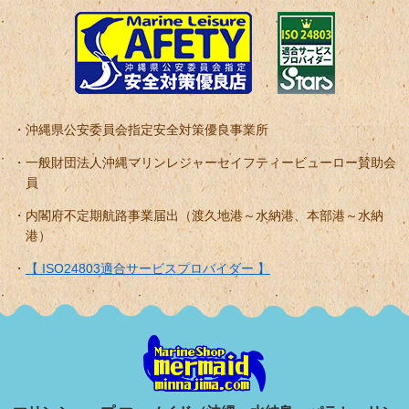
沖縄県公安委員会指定安全対策優良事業所
一般財団法人沖縄マリンレジャーセイフティービューロー賛助会
員
内閣府不定期航路事業届出（渡久地港～水納港、本部港～水納
港）
【 ISO24803適合サービスプロバイダー 】