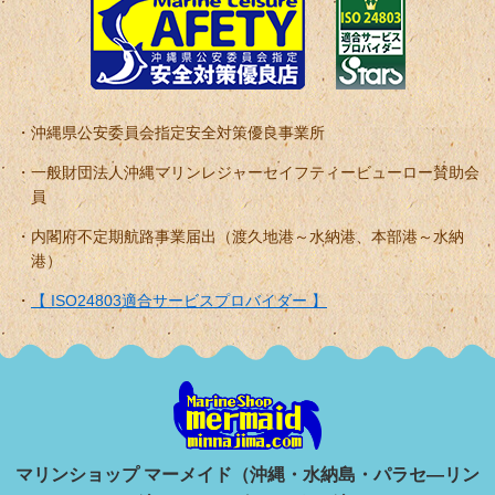
沖縄県公安委員会指定安全対策優良事業所
一般財団法人沖縄マリンレジャーセイフティービューロー賛助会
員
内閣府不定期航路事業届出（渡久地港～水納港、本部港～水納
港）
【 ISO24803適合サービスプロバイダー 】
マリンショップ マーメイド（沖縄・水納島・パラセ―リン