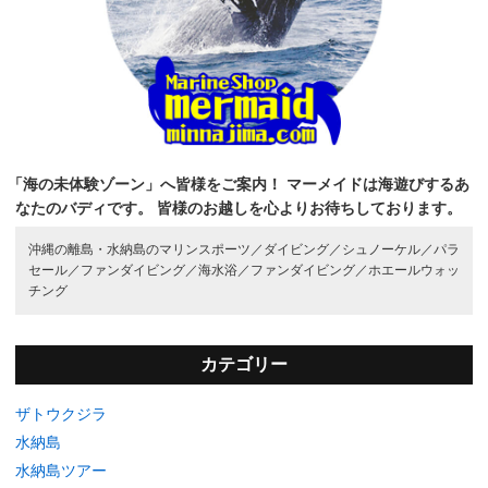
「海の未体験ゾーン」へ皆様をご案内！
マーメイドは海遊びするあ
なたのバディです。
皆様のお越しを心よりお待ちしております。
沖縄の離島・水納島のマリンスポーツ／
ダイビング／
シュノーケル／
パラ
セール／
ファンダイビング／
海水浴／
ファンダイビング／
ホエールウォッ
チング
カテゴリー
ザトウクジラ
水納島
水納島ツアー