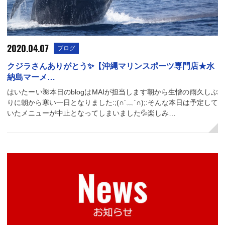
2020.04.07
ブログ
クジラさんありがとう✨【沖縄マリンスポーツ専門店★水
納島マーメ…
はいたーい🌺本日のblogはMAIが担当します朝から生憎の雨久しぶ
りに朝から寒い一日となりました:;(∩´﹏`∩);:そんな本日は予定して
いたメニューが中止となってしまいました💦楽しみ…