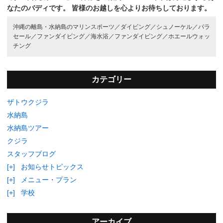
なたのバディです。
皆様のお越しを心よりお待ちしております。
沖縄の離島・水納島のマリンスポーツ／
ダイビング／
シュノーケル／
パラ
セール／
ファンダイビング／
海水浴／
ファンダイビング／
ホエールウォッ
チング
カテゴリー
ザトウクジラ
水納島
水納島ツアー
クジラ
スタッフブログ
[+]
お知らせトピックス
[+]
メニュー・プラン
[+]
学校
アーカイブ