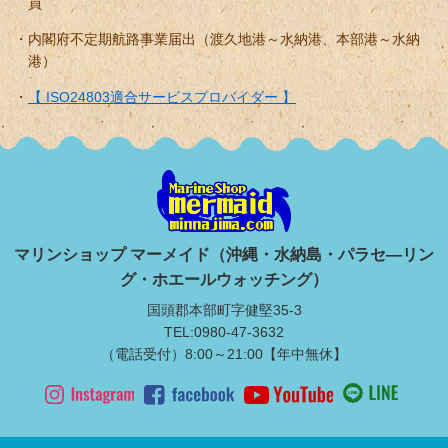
員
内閣府不定期航路事業届出（渡久地港～水納港、本部港～水納
港）
【 ISO24803適合サービスプロバイダー 】
マリンショップ マーメイド（沖縄・水納島・パラセ―リン
グ・ホエールウォッチング）
国頭郡本部町字健堅35-3
TEL:0980-47-3632
（電話受付）8:00～21:00【年中無休】