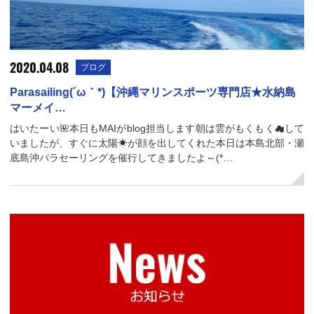
2020.04.08
ブログ
Parasailing(´ω｀*)【沖縄マリンスポーツ専門店★水納島
マーメイ…
はいたーい🌺本日もMAIがblog担当します朝は雲がもくもく☁して
いましたが、すぐに太陽☀が顔を出してくれた本日は本島北部・瀬
底島沖パラセーリングを催行してきましたよ～(*…