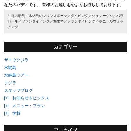
なたのバディです。
皆様のお越しを心よりお待ちしております。
沖縄の離島・水納島のマリンスポーツ／
ダイビング／
シュノーケル／
パラ
セール／
ファンダイビング／
海水浴／
ファンダイビング／
ホエールウォッ
チング
カテゴリー
ザトウクジラ
水納島
水納島ツアー
クジラ
スタッフブログ
[+]
お知らせトピックス
[+]
メニュー・プラン
[+]
学校
アーカイブ