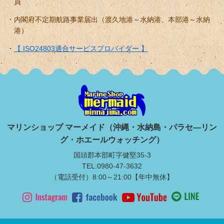
員
内閣府不定期航路事業届出（渡久地港～水納港、本部港～水納
港）
【 ISO24803適合サービスプロバイダー 】
マリンショップ マーメイド（沖縄・水納島・パラセ―リン
グ・ホエールウォッチング）
国頭郡本部町字健堅35-3
TEL:0980-47-3632
（電話受付）8:00～21:00【年中無休】