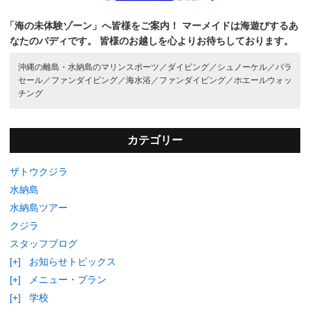
「海の未体験ゾーン」へ皆様をご案内！
マーメイドは海遊びするあ
なたのバディです。
皆様のお越しを心よりお待ちしております。
沖縄の離島・水納島のマリンスポーツ／
ダイビング／
シュノーケル／
パラ
セール／
ファンダイビング／
海水浴／
ファンダイビング／
ホエールウォッ
チング
カテゴリー
ザトウクジラ
水納島
水納島ツアー
クジラ
スタッフブログ
[+]
お知らせトピックス
[+]
メニュー・プラン
[+]
学校