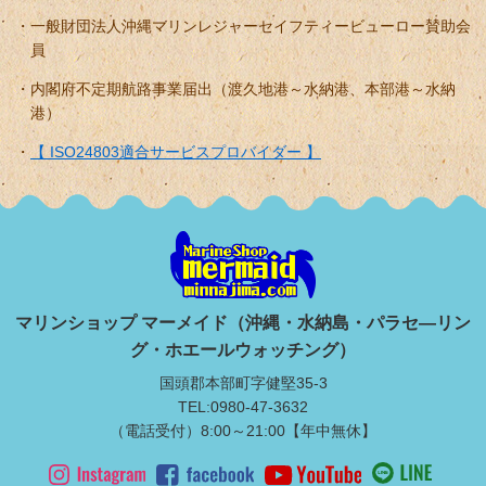
一般財団法人沖縄マリンレジャーセイフティービューロー賛助会
員
内閣府不定期航路事業届出（渡久地港～水納港、本部港～水納
港）
【 ISO24803適合サービスプロバイダー 】
マリンショップ マーメイド（沖縄・水納島・パラセ―リン
グ・ホエールウォッチング）
国頭郡本部町字健堅35-3
TEL:0980-47-3632
（電話受付）8:00～21:00【年中無休】