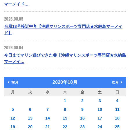
マーメイド…
2026.08.05
台風13号接近中🌀【沖縄マリンスポーツ専門店★水納島マーメイ
ド】
2026.08.04
今日までマリン遊びできた🤩【沖縄マリンスポーツ専門店★水納島
マーメイ…
2020年10月
前月
次月
月
火
水
木
金
土
日
1
2
3
4
5
6
7
8
9
10
11
12
13
14
15
16
17
18
19
20
21
22
23
24
25