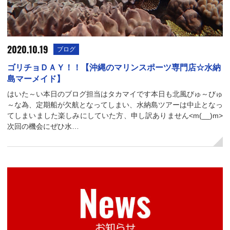
2020.10.19
ブログ
ゴリチョＤＡＹ！！【沖縄のマリンスポーツ専門店☆水納
島マーメイド】
はいた～い本日のブログ担当はタカマイです本日も北風びゅ～びゅ
～な為、定期船が欠航となってしまい、水納島ツアーは中止となっ
てしまいました楽しみにしていた方、申し訳ありません<m(__)m>
次回の機会にぜひ水…