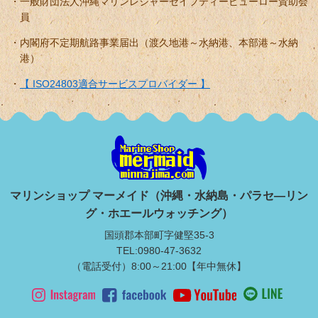
一般財団法人沖縄マリンレジャーセイフティービューロー賛助会
員
内閣府不定期航路事業届出（渡久地港～水納港、本部港～水納
港）
【 ISO24803適合サービスプロバイダー 】
マリンショップ マーメイド（沖縄・水納島・パラセ―リン
グ・ホエールウォッチング）
国頭郡本部町字健堅35-3
TEL:0980-47-3632
（電話受付）8:00～21:00【年中無休】