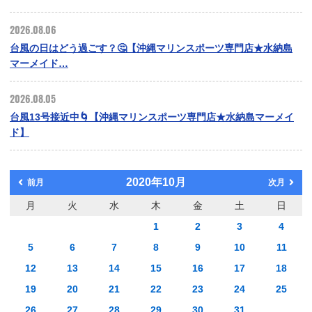
2026.08.06
台風の日はどう過ごす？🤔【沖縄マリンスポーツ専門店★水納島
マーメイド…
2026.08.05
台風13号接近中🌀【沖縄マリンスポーツ専門店★水納島マーメイ
ド】
2020年10月
前月
次月
月
火
水
木
金
土
日
1
2
3
4
5
6
7
8
9
10
11
12
13
14
15
16
17
18
19
20
21
22
23
24
25
26
27
28
29
30
31