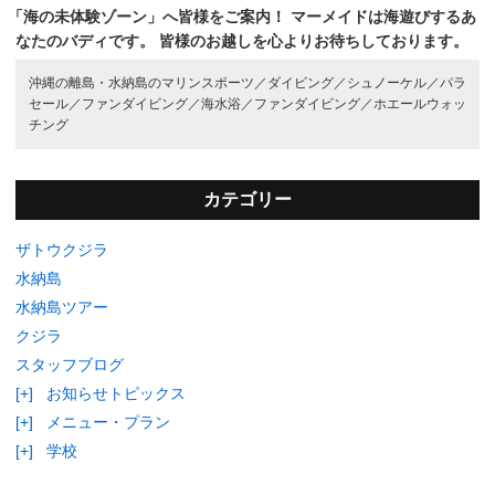
「海の未体験ゾーン」へ皆様をご案内！
マーメイドは海遊びするあ
なたのバディです。
皆様のお越しを心よりお待ちしております。
沖縄の離島・水納島のマリンスポーツ／
ダイビング／
シュノーケル／
パラ
セール／
ファンダイビング／
海水浴／
ファンダイビング／
ホエールウォッ
チング
カテゴリー
ザトウクジラ
水納島
水納島ツアー
クジラ
スタッフブログ
[+]
お知らせトピックス
[+]
メニュー・プラン
[+]
学校