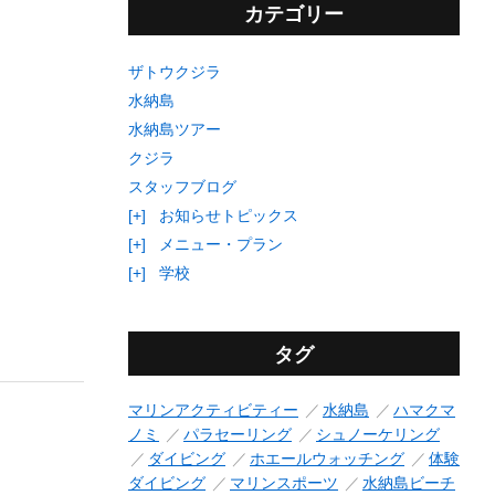
カテゴリー
ザトウクジラ
水納島
水納島ツアー
クジラ
スタッフブログ
[+]
お知らせトピックス
[+]
メニュー・プラン
[+]
学校
タグ
マリンアクティビティー
水納島
ハマクマ
ノミ
パラセーリング
シュノーケリング
ダイビング
ホエールウォッチング
体験
ダイビング
マリンスポーツ
水納島ビーチ