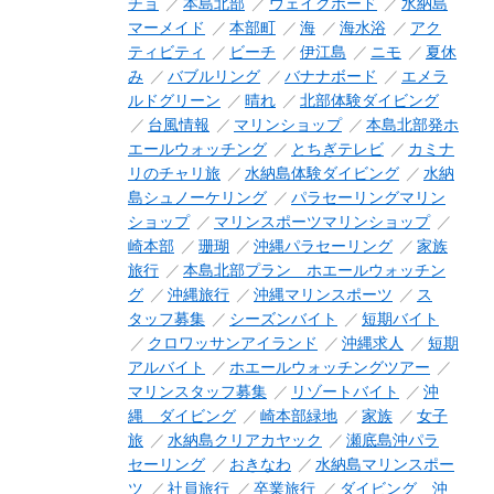
チョ
本島北部
ウェイクボード
水納島
マーメイド
本部町
海
海水浴
アク
ティビティ
ビーチ
伊江島
ニモ
夏休
み
バブルリング
バナナボード
エメラ
ルドグリーン
晴れ
北部体験ダイビング
台風情報
マリンショップ
本島北部発ホ
エールウォッチング
とちぎテレビ
カミナ
リのチャリ旅
水納島体験ダイビング
水納
島シュノーケリング
パラセーリングマリン
ショップ
マリンスポーツマリンショップ
崎本部
珊瑚
沖縄パラセーリング
家族
旅行
本島北部プラン ホエールウォッチン
グ
沖縄旅行
沖縄マリンスポーツ
ス
タッフ募集
シーズンバイト
短期バイト
クロワッサンアイランド
沖縄求人
短期
アルバイト
ホエールウォッチングツアー
マリンスタッフ募集
リゾートバイト
沖
縄 ダイビング
崎本部緑地
家族
女子
旅
水納島クリアカヤック
瀬底島沖パラ
セーリング
おきなわ
水納島マリンスポー
ツ
社員旅行
卒業旅行
ダイビング 沖