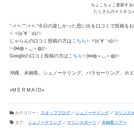
ちょこちょこ更新するの
たくさんのイイネコ
°˖✧✧˖°°˖✧✧˖°今日の楽しかった思い出を口コミで投稿をお願い
✨ヾ(o´∀｀o)ﾉ✨
じゃらんの口コミ投稿の方は
こちら
✨ヾ(o´∀｀o)ﾉ✨
✨(⋈◍＞◡＜◍)✨
Googleの口コミ投稿の方は
こちら
✨(⋈◍＞◡＜◍)✨
沖縄、水納島、シュノーケリング、パラセーリング、ホエ
⭐︎M E R M A I D⭐︎
カテゴリー：
スタッフブログ
シュノーケリング
マリンス
タグ
シュノーケリング
マリンスポーツ
水納島ツアー