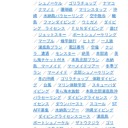
シュノーケル
ゴリラチョップ
ナマコ
クマノミ
珊瑚礁
マリンスタッフ
沖
縄
水納島パラセーリング
空中散歩
離
島
ファンダイビング
ウミガメ
ダイビ
ング ライセンス
ＦＵＮダイビング
遊び
ジェットスキー
ボートシュノーケリング
マーブル
修学旅行
ヒトデ
一人旅
瀬底島プラン
電話番号
空撮
クジ
ラ 遭遇
モンスター
絶景
本部港
美
ら海チケット付き
本島北部プラン
水納
島 マーメイド
マーメイドツアー
冬季プ
ラン
マーメイド
北部シュノーケリング
冬の沖縄
ゴリラチョップ 体験ダイビン
グ
台風
マリン体験学習
スキューバダ
イビング
美ら海水族館
本島北部瀬底島沖
パラセーリング
ダイビングライセンス
ラ
イセンス
ダウンバースト
スコール
ST
AFF募集
水納島ツアー
沖縄ダイビング
ダイビングライセンスコース
瀬底島
ボートシュノーケル
ザトウクジラ
ゴリ