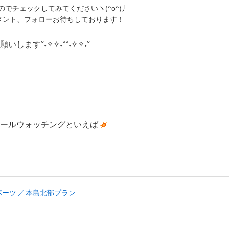
でチェックしてみてくださいヽ(^o^)丿
メント、フォローお待ちしております！
します°˖✧✧˖°°˖✧✧˖°
ールウォッチングといえば
ポーツ
本島北部プラン