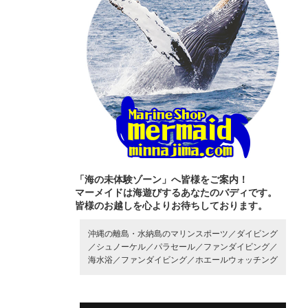
「海の未体験ゾーン」へ皆様をご案内！
マーメイドは海遊びするあなたのバディです。
皆様のお越しを心よりお待ちしております。
沖縄の離島・水納島のマリンスポーツ／
ダイビング
／
シュノーケル／
パラセール／
ファンダイビング／
海水浴／
ファンダイビング／
ホエールウォッチング