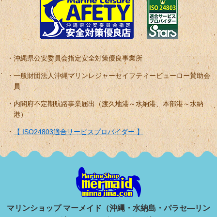
沖縄県公安委員会指定安全対策優良事業所
一般財団法人沖縄マリンレジャーセイフティービューロー賛助会
員
内閣府不定期航路事業届出（渡久地港～水納港、本部港～水納
港）
【 ISO24803適合サービスプロバイダー 】
マリンショップ マーメイド（沖縄・水納島・パラセ―リン