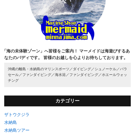
「海の未体験ゾーン」へ皆様をご案内！
マーメイドは海遊びするあ
なたのバディです。
皆様のお越しを心よりお待ちしております。
沖縄の離島・水納島のマリンスポーツ／
ダイビング／
シュノーケル／
パラ
セール／
ファンダイビング／
海水浴／
ファンダイビング／
ホエールウォッ
チング
カテゴリー
ザトウクジラ
水納島
水納島ツアー