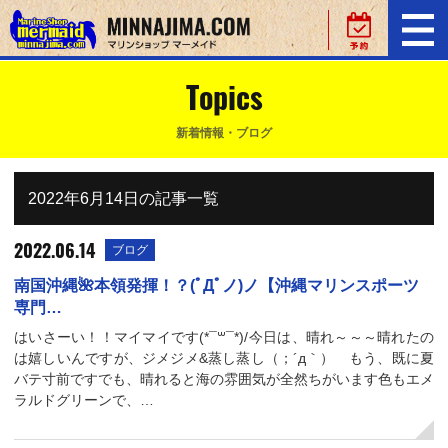
Topics
新着情報・ブログ
2022年6月14日の記事一覧
2022.06.14
ブログ
南国沖縄🌺本領発揮！？(ﾟДﾟノ)ノ【沖縄マリンスポーツ
専門…
はいさーい！！マイマイです(*¯꒳¯*)/今日は、晴れ～～～晴れたの
は嬉しいんですが、ジメジメ&蒸し蒸し（；´д｀）ゞもう、既に夏
バテ寸前ですでも、晴れると海の雰囲気が全然ちがいます色もエメ
ラルドグリーンで、…