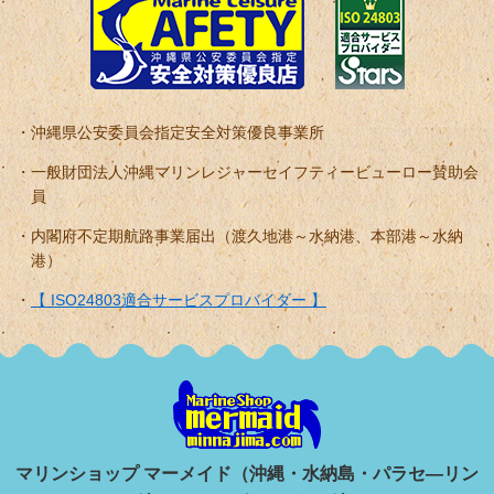
沖縄県公安委員会指定安全対策優良事業所
一般財団法人沖縄マリンレジャーセイフティービューロー賛助会
員
内閣府不定期航路事業届出（渡久地港～水納港、本部港～水納
港）
【 ISO24803適合サービスプロバイダー 】
マリンショップ マーメイド（沖縄・水納島・パラセ―リン