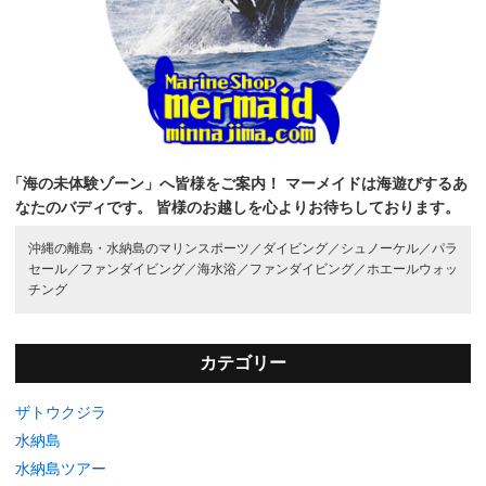
「海の未体験ゾーン」へ皆様をご案内！
マーメイドは海遊びするあ
なたのバディです。
皆様のお越しを心よりお待ちしております。
沖縄の離島・水納島のマリンスポーツ／
ダイビング／
シュノーケル／
パラ
セール／
ファンダイビング／
海水浴／
ファンダイビング／
ホエールウォッ
チング
カテゴリー
ザトウクジラ
水納島
水納島ツアー