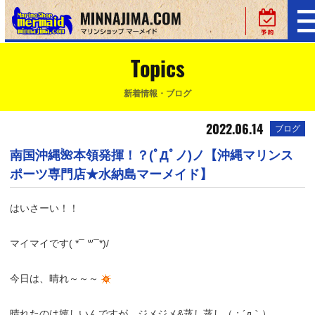
Topics
新着情報・ブログ
2022.06.14
ブログ
南国沖縄🌺本領発揮！？(ﾟДﾟノ)ノ【沖縄マリンス
ポーツ専門店★水納島マーメイド】
はいさーい！！
マイマイです( *¯ ꒳¯*)/
今日は、晴れ～～～
晴れたのは嬉しいんですが、ジメジメ&蒸し蒸し（；´д｀）ゞ