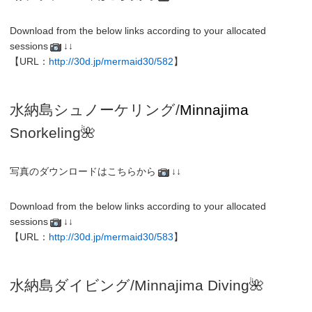
Download from the below links according to your allocated
sessions
↓↓
【URL：
http://30d.jp/mermaid30/582
】
水納島シュノーケリング/
Minnajima
Snorkeling
🌺
写真のダウンロードはこちらから
↓↓
Download from the below links according to your allocated
sessions
↓↓
【URL：
http://30d.jp/mermaid30/583
】
水納島
ダイビング/
Minnajima
Diving
🌺