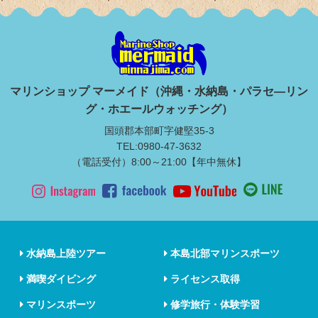
マリンショップ マーメイド（沖縄・水納島・パラセ―リン
グ・ホエールウォッチング）
国頭郡本部町字健堅35-3
TEL:0980-47-3632
（電話受付）8:00～21:00【年中無休】
水納島上陸ツアー
本島北部マリンスポーツ
満喫ダイビング
ライセンス取得
マリンスポーツ
修学旅行・体験学習