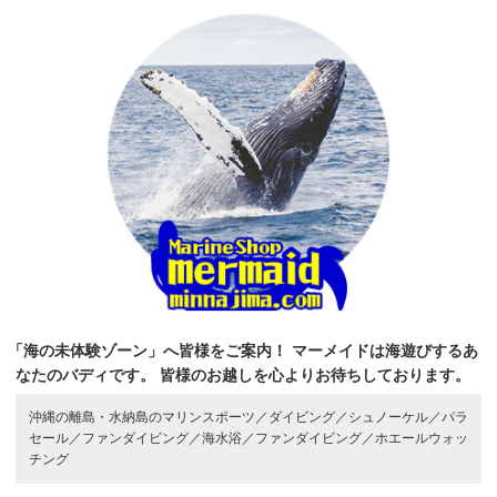
「海の未体験ゾーン」へ皆様をご案内！
マーメイドは海遊びするあ
なたのバディです。
皆様のお越しを心よりお待ちしております。
沖縄の離島・水納島のマリンスポーツ／
ダイビング／
シュノーケル／
パラ
セール／
ファンダイビング／
海水浴／
ファンダイビング／
ホエールウォッ
チング