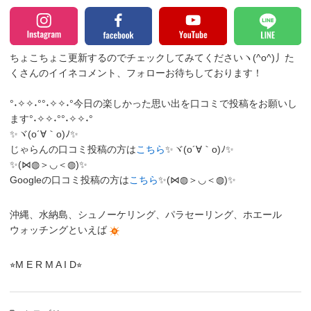
ちょこちょこ更新するのでチェックしてみてくださいヽ(^o^)丿
た
くさんのイイネコメント、フォローお待ちしております！
°˖✧✧˖°°˖✧✧˖°今日の楽しかった思い出を口コミで投稿をお願いし
ます°˖✧✧˖°°˖✧✧˖°
✨ヾ(o´∀｀o)ﾉ✨
じゃらんの口コミ投稿の方は
こちら
✨ヾ(o´∀｀o)ﾉ✨
✨(⋈◍＞◡＜◍)✨
Googleの口コミ投稿の方は
こちら
✨(⋈◍＞◡＜◍)✨
沖縄、水納島、シュノーケリング、パラセーリング、ホエール
ウォッチングといえば
⭐︎M E R M A I D⭐︎