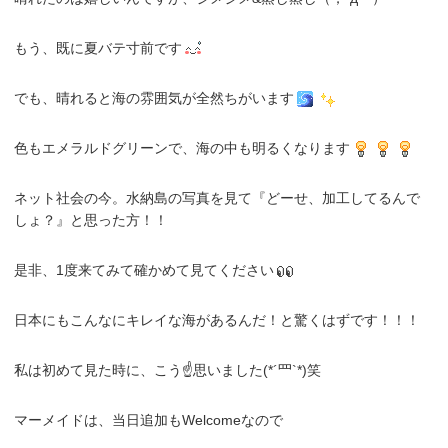
もう、既に夏バテ寸前です
でも、晴れると海の雰囲気が全然ちがいます
色もエメラルドグリーンで、海の中も明るくなります
ネット社会の今。水納島の写真を見て『どーせ、加工してるんで
しょ？』と思った方！！
是非、1度来てみて確かめて見てください
日本にもこんなにキレイな海があるんだ！と驚くはずです！！！
私は初めて見た時に、こう☝思いました(*´罒`*)笑
マーメイドは、当日追加もWelcomeなので