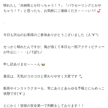
晴れたし『水納島とか行っちゃう！？』『パラセーリングとかや
ちゃう！？』と思ったら、お気軽にご連絡くださ～～～い
.
今日も沢山のお客様のご参加ありがとうございました（人´∀`*）
せっかく晴れたんですが、風が強くて本日も一部アクティビティー
が中止に・・・(ノTДT)ノ
申し訳ありませ～～～ん
最近は、天気がコロコロと変わりやすく大変です
船長やインストラクターも、常にありとあらゆる予報とにらめっこ
状態です(´∀`;)
とにかく！皆様の安全第一で判断をしております！！