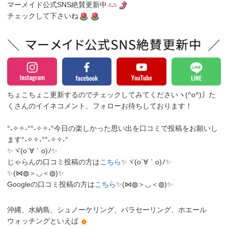
マーメイド公式SNS絶賛更新中
チェックして下さいね
ちょこちょこ更新するのでチェックしてみてくださいヽ(^o^)丿
た
くさんのイイネコメント、フォローお待ちしております！
°˖✧✧˖°°˖✧✧˖°今日の楽しかった思い出を口コミで投稿をお願いし
ます°˖✧✧˖°°˖✧✧˖°
✨ヾ(o´∀｀o)ﾉ✨
じゃらんの口コミ投稿の方は
こちら
✨ヾ(o´∀｀o)ﾉ✨
✨(⋈◍＞◡＜◍)✨
Googleの口コミ投稿の方は
こちら
✨(⋈◍＞◡＜◍)✨
沖縄、水納島、シュノーケリング、パラセーリング、ホエール
ウォッチングといえば