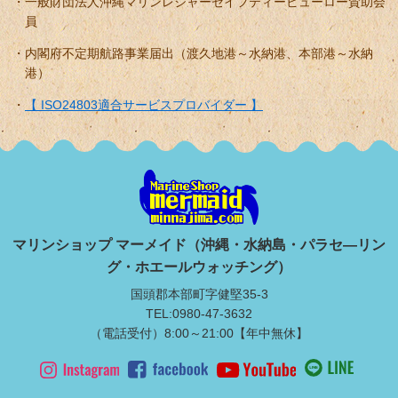
一般財団法人沖縄マリンレジャーセイフティービューロー賛助会
員
内閣府不定期航路事業届出（渡久地港～水納港、本部港～水納
港）
【 ISO24803適合サービスプロバイダー 】
マリンショップ マーメイド（沖縄・水納島・パラセ―リン
グ・ホエールウォッチング）
国頭郡本部町字健堅35-3
TEL:0980-47-3632
（電話受付）8:00～21:00【年中無休】