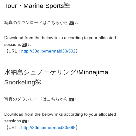
Tour・Marine Sports
🌺
写真のダウンロードはこちらから
↓↓
Download from the below links according to your allocated
sessions
↓↓
【URL：
http://30d.jp/mermaid30/592
】
水納島シュノーケリング/
Minnajima
Snorkeling
🌺
写真のダウンロードはこちらから
↓↓
Download from the below links according to your allocated
sessions
↓↓
【URL：
http://30d.jp/mermaid30/595
】