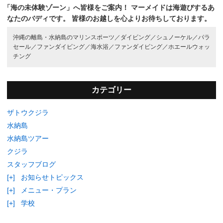
「海の未体験ゾーン」へ皆様をご案内！
マーメイドは海遊びするあ
なたのバディです。
皆様のお越しを心よりお待ちしております。
沖縄の離島・水納島のマリンスポーツ／
ダイビング／
シュノーケル／
パラ
セール／
ファンダイビング／
海水浴／
ファンダイビング／
ホエールウォッ
チング
カテゴリー
ザトウクジラ
水納島
水納島ツアー
クジラ
スタッフブログ
[+]
お知らせトピックス
[+]
メニュー・プラン
[+]
学校