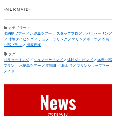
⭐︎M E R M A I D⭐︎
カテゴリー：
水納島ツアー
水納島ツアー
スタッフブログ
パラセーリング
体験ダイビング
シュノーケリング
マリンスポーツ
本島
北部プラン
瀬底近海
タグ
パラセーリング
シュノーケリング
体験ダイビング
本島北部
プラン
水納島ツアー
本部町
海水浴
マリンショップマー
メイド