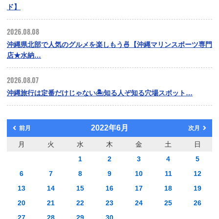
ド】
2026.08.08
沖縄県北部で人気のグルメを楽しもう🍜【沖縄マリンスポーツ専門
店★水納…
2026.08.07
沖縄旅行は定番だけじゃない🏝️知る人ぞ知る穴場スポット…
2022年6月
前月
次月
月
火
水
木
金
土
日
1
2
3
4
5
6
7
8
9
10
11
12
13
14
15
16
17
18
19
20
21
22
23
24
25
26
27
28
29
30