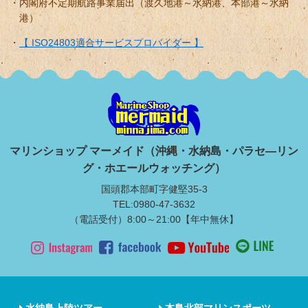
内閣府不定期航路事業届出（渡久地港～水納港、本部港～水納
港）
【 ISO24803適合サービスプロバイダー 】
マリンショップ マーメイド（沖縄・水納島・パラセ―リン
グ・ホエールウォッチング）
国頭郡本部町字健堅35-3
TEL:0980-47-3632
（電話受付）8:00～21:00【年中無休】