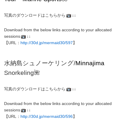
写真のダウンロードはこちらから
↓↓
Download from the below links according to your allocated
sessions
↓↓
【URL：
http://30d.jp/mermaid30/597
】
水納島シュノーケリング/
Minnajima
Snorkeling
🌺
写真のダウンロードはこちらから
↓↓
Download from the below links according to your allocated
sessions
↓↓
【URL：
http://30d.jp/mermaid30/596
】