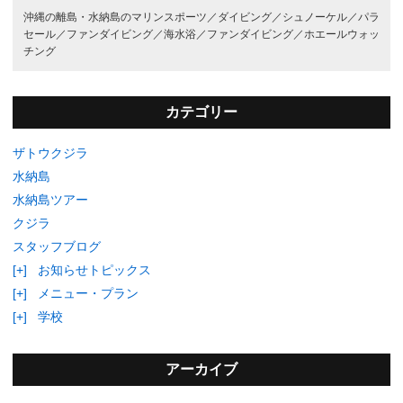
沖縄の離島・水納島のマリンスポーツ／
ダイビング／
シュノーケル／
パラ
セール／
ファンダイビング／
海水浴／
ファンダイビング／
ホエールウォッ
チング
カテゴリー
ザトウクジラ
水納島
水納島ツアー
クジラ
スタッフブログ
[+]
お知らせトピックス
[+]
メニュー・プラン
[+]
学校
アーカイブ