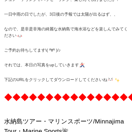
一日中雨の日でしたが、3日後の予報では太陽が出るはず、、
なので、是非是非海の綺麗な水納島で海水浴などを楽しんでみてく
ださい
ご予約お待ちしてます\( º∀º )/♪
それでは、本日の写真をupしていきます
下記のURLをクリックしてダウンロードしてくださいね
◆◆◆◆◆◆◆◆◆◆◆◆◆◆◆
水納島ツアー・マリンスポーツ/Minnajima
Tour・Marine Sports
🌺