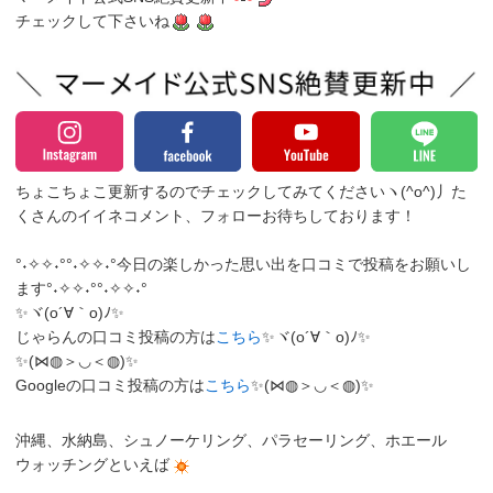
チェックして下さいね
ちょこちょこ更新するのでチェックしてみてくださいヽ(^o^)丿
た
くさんのイイネコメント、フォローお待ちしております！
°˖✧✧˖°°˖✧✧˖°今日の楽しかった思い出を口コミで投稿をお願いし
ます°˖✧✧˖°°˖✧✧˖°
✨ヾ(o´∀｀o)ﾉ✨
じゃらんの口コミ投稿の方は
こちら
✨ヾ(o´∀｀o)ﾉ✨
✨(⋈◍＞◡＜◍)✨
Googleの口コミ投稿の方は
こちら
✨(⋈◍＞◡＜◍)✨
沖縄、水納島、シュノーケリング、パラセーリング、ホエール
ウォッチングといえば