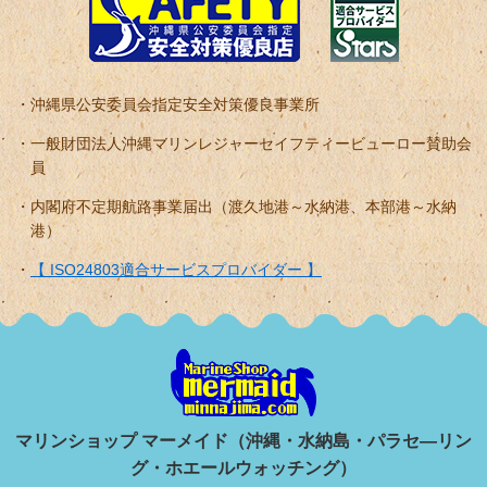
沖縄県公安委員会指定安全対策優良事業所
一般財団法人沖縄マリンレジャーセイフティービューロー賛助会
員
内閣府不定期航路事業届出（渡久地港～水納港、本部港～水納
港）
【 ISO24803適合サービスプロバイダー 】
マリンショップ マーメイド（沖縄・水納島・パラセ―リン
グ・ホエールウォッチング）