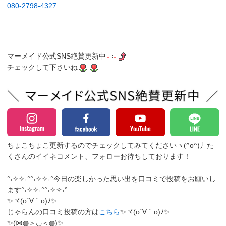
080-2798-4327
.
マーメイド公式SNS絶賛更新中
チェックして下さいね
ちょこちょこ更新するのでチェックしてみてくださいヽ(^o^)丿
た
くさんのイイネコメント、フォローお待ちしております！
°˖✧✧˖°°˖✧✧˖°今日の楽しかった思い出を口コミで投稿をお願いし
ます°˖✧✧˖°°˖✧✧˖°
✨ヾ(o´∀｀o)ﾉ✨
じゃらんの口コミ投稿の方は
こちら
✨ヾ(o´∀｀o)ﾉ✨
✨(⋈◍＞◡＜◍)✨