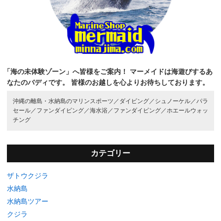
「海の未体験ゾーン」へ皆様をご案内！
マーメイドは海遊びするあ
なたのバディです。
皆様のお越しを心よりお待ちしております。
沖縄の離島・水納島のマリンスポーツ／
ダイビング／
シュノーケル／
パラ
セール／
ファンダイビング／
海水浴／
ファンダイビング／
ホエールウォッ
チング
カテゴリー
ザトウクジラ
水納島
水納島ツアー
クジラ