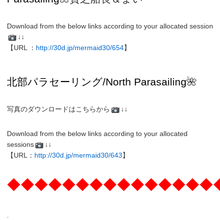
Download from the below links according to your allocated session
↓↓
【URL ：
http://30d.jp/mermaid30/654
】
北部パラセーリング
/North
Parasailing
🌺
写真のダウンロードはこちらから
↓↓
Download from the below links according to your allocated
sessions
↓↓
【URL：
http://30d.jp/mermaid30/643
】
◆◆◆◆◆◆◆◆◆◆◆◆◆◆◆
.