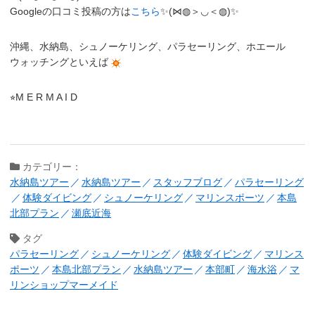
Googleの口コミ投稿の方は
こちら
✨(⋈◍＞◡＜◍)✨
沖縄、水納島、シュノーケリング、パラセーリング、ホエール
ウォッチングといえば
⭐︎M E R M A I D
カテゴリー：
水納島ツアー
水納島ツアー
スタッフブログ
パラセーリング
体験ダイビング
シュノーケリング
マリンスポーツ
本島
北部プラン
瀬底近海
タグ
パラセーリング
シュノーケリング
体験ダイビング
マリンス
ポーツ
本島北部プラン
水納島ツアー
本部町
海水浴
マ
リンショップマーメイド