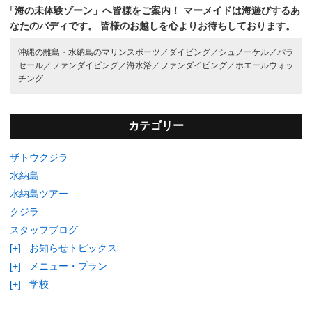
「海の未体験ゾーン」へ皆様をご案内！
マーメイドは海遊びするあ
なたのバディです。
皆様のお越しを心よりお待ちしております。
沖縄の離島・水納島のマリンスポーツ／
ダイビング／
シュノーケル／
パラ
セール／
ファンダイビング／
海水浴／
ファンダイビング／
ホエールウォッ
チング
カテゴリー
ザトウクジラ
水納島
水納島ツアー
クジラ
スタッフブログ
[+]
お知らせトピックス
[+]
メニュー・プラン
[+]
学校