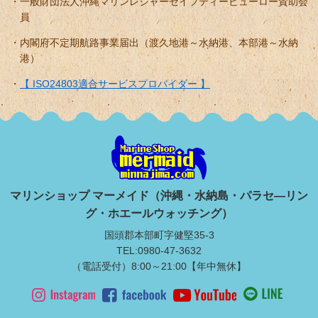
一般財団法人沖縄マリンレジャーセイフティービューロー賛助会
員
内閣府不定期航路事業届出（渡久地港～水納港、本部港～水納
港）
【 ISO24803適合サービスプロバイダー 】
マリンショップ マーメイド（沖縄・水納島・パラセ―リン
グ・ホエールウォッチング）
国頭郡本部町字健堅35-3
TEL:0980-47-3632
（電話受付）8:00～21:00【年中無休】