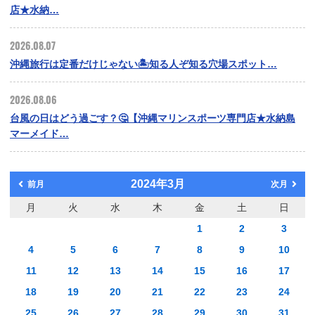
店★水納…
2026.08.07
沖縄旅行は定番だけじゃない🏝️知る人ぞ知る穴場スポット…
2026.08.06
台風の日はどう過ごす？🤔【沖縄マリンスポーツ専門店★水納島
マーメイド…
2024年3月
前月
次月
月
火
水
木
金
土
日
1
2
3
4
5
6
7
8
9
10
11
12
13
14
15
16
17
18
19
20
21
22
23
24
25
26
27
28
29
30
31