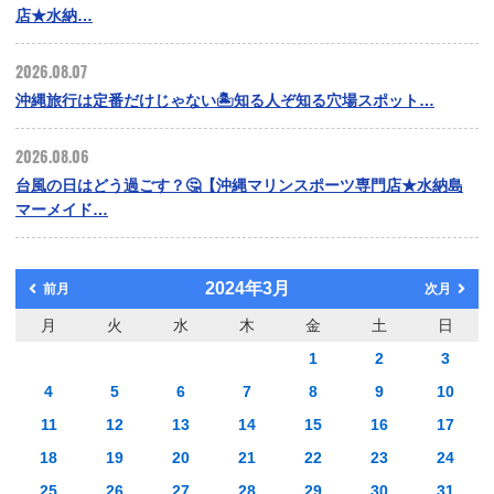
店★水納…
2026.08.07
沖縄旅行は定番だけじゃない🏝️知る人ぞ知る穴場スポット…
2026.08.06
台風の日はどう過ごす？🤔【沖縄マリンスポーツ専門店★水納島
マーメイド…
2024年3月
前月
次月
月
火
水
木
金
土
日
1
2
3
4
5
6
7
8
9
10
11
12
13
14
15
16
17
18
19
20
21
22
23
24
25
26
27
28
29
30
31