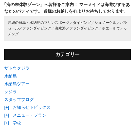
「海の未体験ゾーン」へ皆様をご案内！
マーメイドは海遊びするあ
なたのバディです。
皆様のお越しを心よりお待ちしております。
沖縄の離島・水納島のマリンスポーツ／
ダイビング／
シュノーケル／
パラ
セール／
ファンダイビング／
海水浴／
ファンダイビング／
ホエールウォッ
チング
カテゴリー
ザトウクジラ
水納島
水納島ツアー
クジラ
スタッフブログ
[+]
お知らせトピックス
[+]
メニュー・プラン
[+]
学校