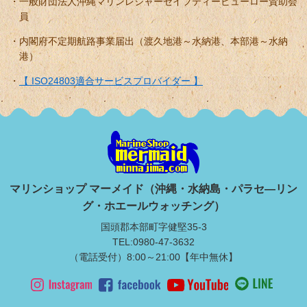
一般財団法人沖縄マリンレジャーセイフティービューロー賛助会
員
内閣府不定期航路事業届出（渡久地港～水納港、本部港～水納
港）
【 ISO24803適合サービスプロバイダー 】
マリンショップ マーメイド（沖縄・水納島・パラセ―リン
グ・ホエールウォッチング）
国頭郡本部町字健堅35-3
TEL:0980-47-3632
（電話受付）8:00～21:00【年中無休】