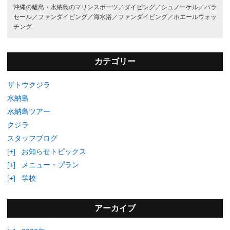
沖縄の離島・水納島のマリンスポーツ／
ダイビング／
シュノーケル／
パラ
セール／
ファンダイビング／
海水浴／
ファンダイビング／
ホエールウォッ
チング
カテゴリー
ザトウクジラ
水納島
水納島ツアー
クジラ
スタッフブログ
[+]
お知らせトピックス
[+]
メニュー・プラン
[+]
学校
アーカイブ