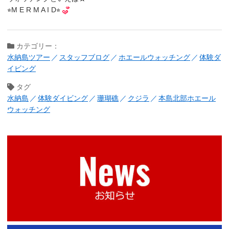
⭐︎M E R M A I D⭐︎
カテゴリー：
水納島ツアー
スタッフブログ
ホエールウォッチング
体験ダ
イビング
タグ
水納島
体験ダイビング
珊瑚礁
クジラ
本島北部ホエール
ウォッチング