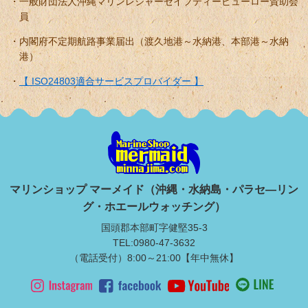
一般財団法人沖縄マリンレジャーセイフティービューロー賛助会
員
内閣府不定期航路事業届出（渡久地港～水納港、本部港～水納
港）
【 ISO24803適合サービスプロバイダー 】
マリンショップ マーメイド（沖縄・水納島・パラセ―リン
グ・ホエールウォッチング）
国頭郡本部町字健堅35-3
TEL:0980-47-3632
（電話受付）8:00～21:00【年中無休】