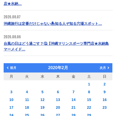
店★水納…
2026.08.07
沖縄旅行は定番だけじゃない🏝️知る人ぞ知る穴場スポット…
2026.08.06
台風の日はどう過ごす？🤔【沖縄マリンスポーツ専門店★水納島
マーメイド…
2020年2月
前月
次月
月
火
水
木
金
土
日
1
2
3
4
5
6
7
8
9
10
11
12
13
14
15
16
17
18
19
20
21
22
23
24
25
26
27
28
29