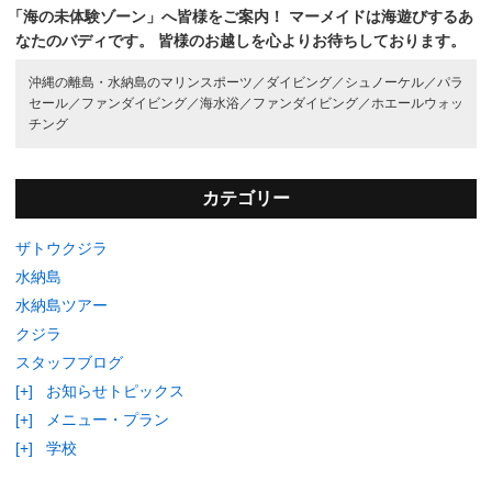
「海の未体験ゾーン」へ皆様をご案内！
マーメイドは海遊びするあ
なたのバディです。
皆様のお越しを心よりお待ちしております。
沖縄の離島・水納島のマリンスポーツ／
ダイビング／
シュノーケル／
パラ
セール／
ファンダイビング／
海水浴／
ファンダイビング／
ホエールウォッ
チング
カテゴリー
ザトウクジラ
水納島
水納島ツアー
クジラ
スタッフブログ
[+]
お知らせトピックス
[+]
メニュー・プラン
[+]
学校