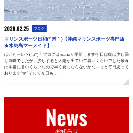
2020.02.25
ブログ
マリンスポーツ日和(*´艸｀)【沖縄マリンスポーツ専門店
★水納島マーメイド】…
はいたーいヽ(^o^)丿ブログはmariaが更新します今日は朝は少し曇
り気味でしたが、少しすると太陽が出ていて暑いくらいでした最近
は本当に暑いくらいなので早く夏にならないかな～っと毎日思って
おります^m^そして今日も…