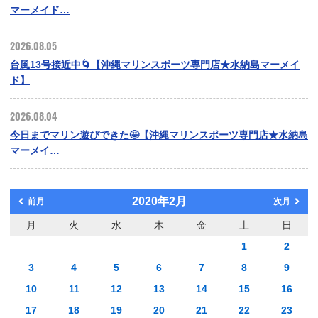
マーメイド…
2026.08.05
台風13号接近中🌀【沖縄マリンスポーツ専門店★水納島マーメイ
ド】
2026.08.04
今日までマリン遊びできた🤩【沖縄マリンスポーツ専門店★水納島
マーメイ…
2020年2月
前月
次月
月
火
水
木
金
土
日
1
2
3
4
5
6
7
8
9
10
11
12
13
14
15
16
17
18
19
20
21
22
23