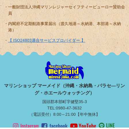
一般財団法人沖縄マリンレジャーセイフティービューロー賛助会
員
内閣府不定期航路事業届出（渡久地港～水納港、本部港～水納
港）
【 ISO24803適合サービスプロバイダー 】
マリンショップ マーメイド（沖縄・水納島・パラセ―リン
グ・ホエールウォッチング）
国頭郡本部町字健堅35-3
TEL:0980-47-3632
（電話受付）8:00～21:00【年中無休】