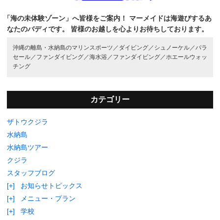
「海の未体験ゾーン」へ皆様をご案内！
マーメイドは海遊びするあ
なたのバディです。
皆様のお越しを心よりお待ちしております。
沖縄の離島・水納島のマリンスポーツ／
ダイビング／
シュノーケル／
パラ
セール／
ファンダイビング／
海水浴／
ファンダイビング／
ホエールウォッ
チング
カテゴリー
ザトウクジラ
水納島
水納島ツアー
クジラ
スタッフブログ
[+]
お知らせトピックス
[+]
メニュー・プラン
[+]
学校