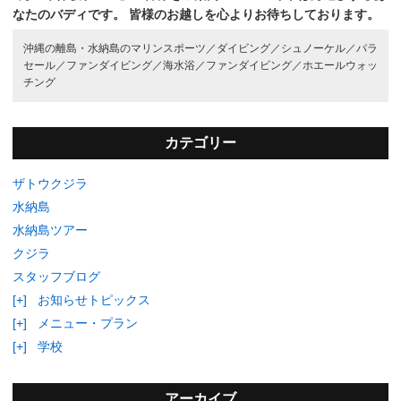
なたのバディです。
皆様のお越しを心よりお待ちしております。
沖縄の離島・水納島のマリンスポーツ／
ダイビング／
シュノーケル／
パラ
セール／
ファンダイビング／
海水浴／
ファンダイビング／
ホエールウォッ
チング
カテゴリー
ザトウクジラ
水納島
水納島ツアー
クジラ
スタッフブログ
[+]
お知らせトピックス
[+]
メニュー・プラン
[+]
学校
アーカイブ