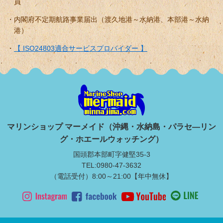
員
内閣府不定期航路事業届出（渡久地港～水納港、本部港～水納
港）
【 ISO24803適合サービスプロバイダー 】
マリンショップ マーメイド（沖縄・水納島・パラセ―リン
グ・ホエールウォッチング）
国頭郡本部町字健堅35-3
TEL:0980-47-3632
（電話受付）8:00～21:00【年中無休】