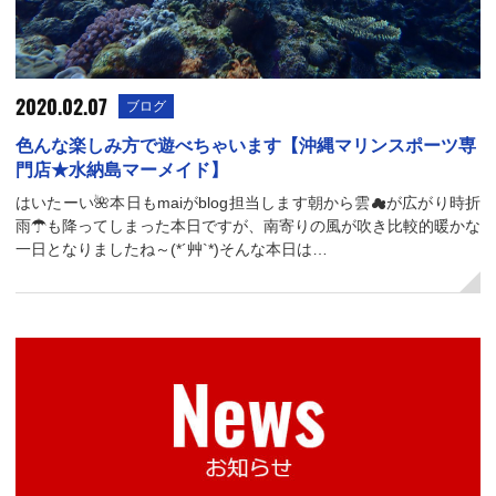
2020.02.07
ブログ
色んな楽しみ方で遊べちゃいます【沖縄マリンスポーツ専
門店★水納島マーメイド】
はいたーい🌺本日もmaiがblog担当します朝から雲☁が広がり時折
雨☂も降ってしまった本日ですが、南寄りの風が吹き比較的暖かな
一日となりましたね～(*´艸`*)そんな本日は…