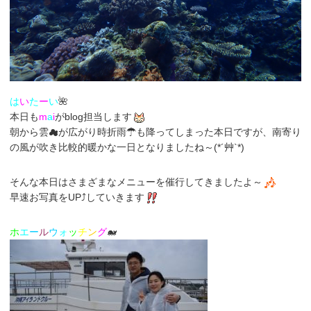
は
い
た
ー
い
🌺
本日も
m
a
i
がblog担当します
朝から雲☁が広がり時折雨☂も降ってしまった本日ですが、南寄り
の風が吹き比較的暖かな一日となりましたね～(*´艸`*)
そんな本日はさまざまなメニューを催行してきましたよ～
早速お写真をUP⤴していきます
ホ
エ
ー
ル
ウ
ォ
ッ
チ
ン
グ
🐋