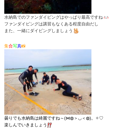
水納島でのファンダイビングはやっぱり最高ですね
ファンダイビングは講習もなくある程度自由だし
また、一緒にダイビングしましょう
集
合
写
真
📸
曇りでも水納島は綺麗ですね～(⋈◍＞◡＜◍)。✧♡
楽しんでいきましょう