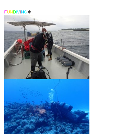
F
U
N
D
I
V
I
N
G
🐠