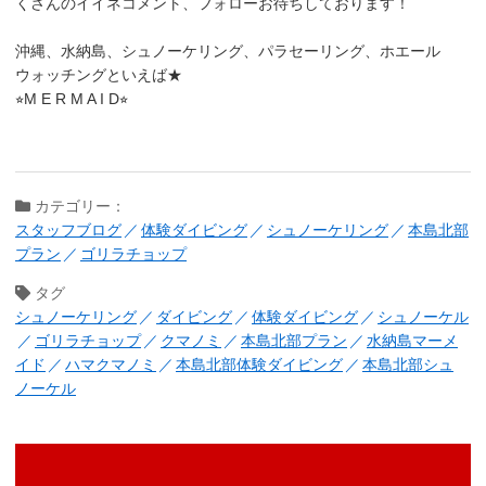
くさんのイイネコメント、フォローお待ちしております！
沖縄、水納島、シュノーケリング、パラセーリング、ホエール
ウォッチングといえば★
⭐︎M E R M A I D⭐︎
カテゴリー：
スタッフブログ
体験ダイビング
シュノーケリング
本島北部
プラン
ゴリラチョップ
タグ
シュノーケリング
ダイビング
体験ダイビング
シュノーケル
ゴリラチョップ
クマノミ
本島北部プラン
水納島マーメ
イド
ハマクマノミ
本島北部体験ダイビング
本島北部シュ
ノーケル