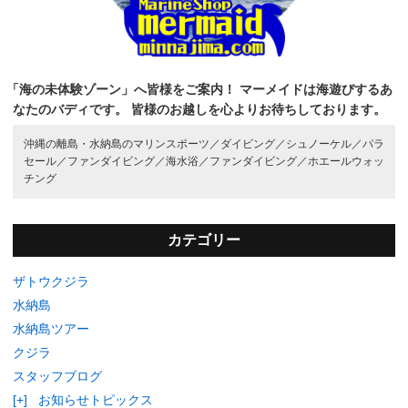
「海の未体験ゾーン」へ皆様をご案内！
マーメイドは海遊びするあ
なたのバディです。
皆様のお越しを心よりお待ちしております。
沖縄の離島・水納島のマリンスポーツ／
ダイビング／
シュノーケル／
パラ
セール／
ファンダイビング／
海水浴／
ファンダイビング／
ホエールウォッ
チング
カテゴリー
ザトウクジラ
水納島
水納島ツアー
クジラ
スタッフブログ
[+]
お知らせトピックス