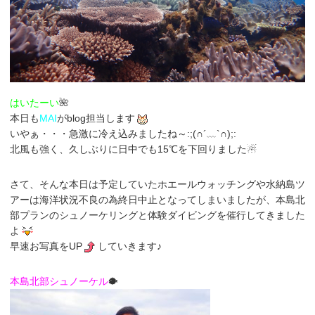
はいたーい
🌺
本日も
MAI
がblog担当します
いやぁ・・・急激に冷え込みましたね～:;(∩´﹏`∩);:
北風も強く、久しぶりに日中でも15℃を下回りました☃
さて、そんな本日は予定していたホエールウォッチングや水納島ツ
アーは海洋状況不良の為終日中止となってしまいましたが、本島北
部プランのシュノーケリングと体験ダイビングを催行してきました
よ
早速お写真をUP
していきます♪
本島北部シュノーケル
🐡