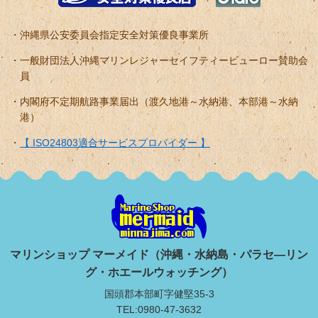
沖縄県公安委員会指定安全対策優良事業所
一般財団法人沖縄マリンレジャーセイフティービューロー賛助会
員
内閣府不定期航路事業届出（渡久地港～水納港、本部港～水納
港）
【 ISO24803適合サービスプロバイダー 】
マリンショップ マーメイド（沖縄・水納島・パラセ―リン
グ・ホエールウォッチング）
国頭郡本部町字健堅35-3
TEL:0980-47-3632