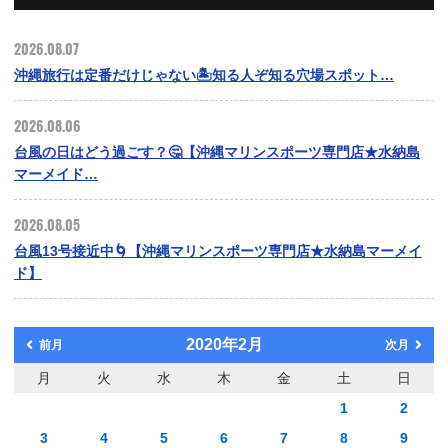
2026.08.07
沖縄旅行は定番だけじゃない🏝️知る人ぞ知る穴場スポット…
2026.08.06
台風の日はどう過ごす？🤔【沖縄マリンスポーツ専門店★水納島
マーメイド…
2026.08.05
台風13号接近中🌀【沖縄マリンスポーツ専門店★水納島マーメイ
ド】
2020年2月
前月
次月
月
火
水
木
金
土
日
1
2
3
4
5
6
7
8
9