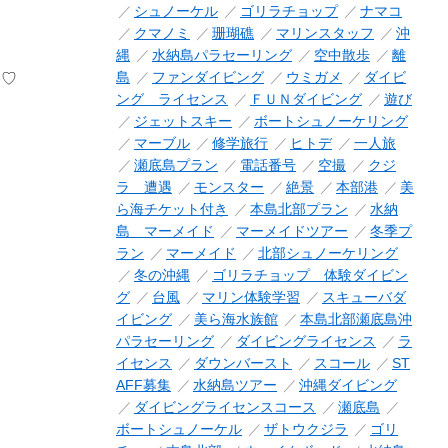
シュノーケル
ゴリラチョップ
ナマコ
クマノミ
珊瑚礁
マリンスタッフ
沖
縄
水納島パラセーリング
空中散歩
離
島
ファンダイビング
ウミガメ
ダイビ
✧♡
ング ライセンス
ＦＵＮダイビング
遊び
ジェットスキー
ボートシュノーケリング
マーブル
修学旅行
ヒトデ
一人旅
瀬底島プラン
電話番号
空撮
クジ
ラ 遭遇
モンスター
絶景
本部港
美
ら海チケット付き
本島北部プラン
水納
島 マーメイド
マーメイドツアー
冬季プ
ラン
マーメイド
北部シュノーケリング
冬の沖縄
ゴリラチョップ 体験ダイビン
グ
台風
マリン体験学習
スキューバダ
イビング
美ら海水族館
本島北部瀬底島沖
パラセーリング
ダイビングライセンス
ラ
イセンス
ダウンバースト
スコール
ST
AFF募集
水納島ツアー
沖縄ダイビング
ダイビングライセンスコース
瀬底島
ボートシュノーケル
ザトウクジラ
ゴリ