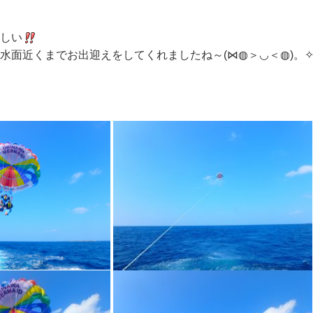
しい
水面近くまでお出迎えをしてくれましたね～(⋈◍＞◡＜◍)。