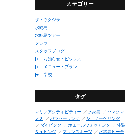
カテゴリー
ザトウクジラ
水納島
水納島ツアー
クジラ
スタッフブログ
[+]
お知らせトピックス
[+]
メニュー・プラン
[+]
学校
タグ
マリンアクティビティー
水納島
ハマクマ
ノミ
パラセーリング
シュノーケリング
ダイビング
ホエールウォッチング
体験
ダイビング
マリンスポーツ
水納島ビーチ