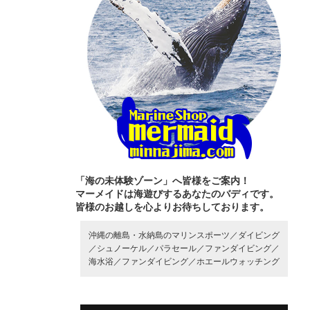
「海の未体験ゾーン」へ皆様をご案内！
マーメイドは海遊びするあなたのバディです。
皆様のお越しを心よりお待ちしております。
沖縄の離島・水納島のマリンスポーツ／
ダイビング
／
シュノーケル／
パラセール／
ファンダイビング／
海水浴／
ファンダイビング／
ホエールウォッチング