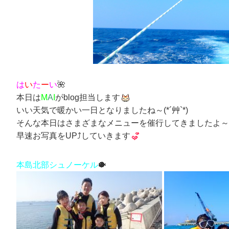
は
い
た
ー
い
🌺
本日は
M
A
I
がblog担当します
いい天気で暖かい一日となりましたね～(*´艸`*)
そんな本日はさまざまなメニューを催行してきましたよ～
早速お写真をUP⤴していきます
本島北部シュノーケル
🐡