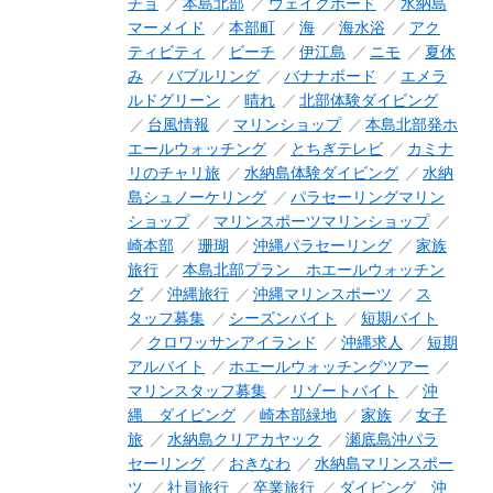
チョ
本島北部
ウェイクボード
水納島
マーメイド
本部町
海
海水浴
アク
ティビティ
ビーチ
伊江島
ニモ
夏休
み
バブルリング
バナナボード
エメラ
ルドグリーン
晴れ
北部体験ダイビング
台風情報
マリンショップ
本島北部発ホ
エールウォッチング
とちぎテレビ
カミナ
リのチャリ旅
水納島体験ダイビング
水納
島シュノーケリング
パラセーリングマリン
ショップ
マリンスポーツマリンショップ
崎本部
珊瑚
沖縄パラセーリング
家族
旅行
本島北部プラン ホエールウォッチン
グ
沖縄旅行
沖縄マリンスポーツ
ス
タッフ募集
シーズンバイト
短期バイト
クロワッサンアイランド
沖縄求人
短期
アルバイト
ホエールウォッチングツアー
マリンスタッフ募集
リゾートバイト
沖
縄 ダイビング
崎本部緑地
家族
女子
旅
水納島クリアカヤック
瀬底島沖パラ
セーリング
おきなわ
水納島マリンスポー
ツ
社員旅行
卒業旅行
ダイビング 沖