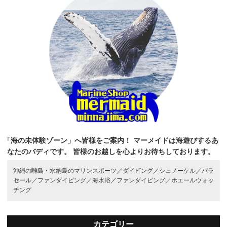
「海の未体験ゾーン」へ皆様をご案内！
マーメイドは海遊びするあ
なたのバディです。
皆様のお越しを心よりお待ちしております。
沖縄の離島・水納島のマリンスポーツ／
ダイビング／
シュノーケル／
パラ
セール／
ファンダイビング／
海水浴／
ファンダイビング／
ホエールウォッ
チング
カテゴリー