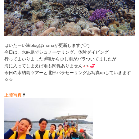
はいたーい🌺blogはmariaが更新します(‘◇’)ゞ
今日は、水納島でシュノーケリング、体験ダイビング
行ってまいりました✌朝から少し雨がパラついてましたが
海に入ってしまえば雨も関係ありません
今日の水納島ツアーと北部パラセーリングお写真upしていきます
☆☆
上陸写真
👙