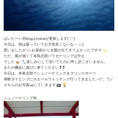
はいたーい✌blogはmariaが更新します(‘◇’)ゞ
今日は、朝は曇っていてお天気良くないな～っと
思いましたが
お昼前から太陽が出てきてよかったです🌞
ただ、風が強くて本島北部パラセーリングは中止
でした
楽しみにして頂いてたのに申し訳ございません。
またの機会に遊びに来てください❣❣
今日は、本島北部でシュノーケリング＆マリンスポーツ
体験ダイビングにホエールウォッチング行ってきましたヽ(^。^)ノ
そちらのお写真upしていきます
シュノーケリング🌺