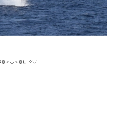
◍＞◡＜◍)。✧♡