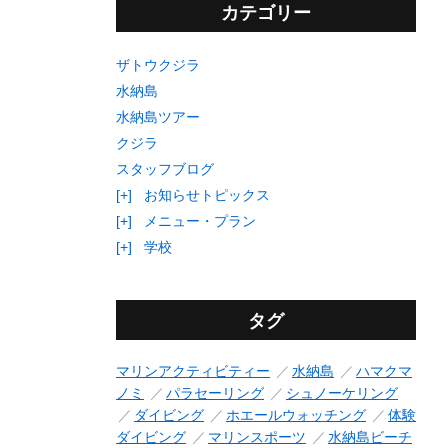
カテゴリー
ザトウクジラ
水納島
水納島ツアー
クジラ
スタッフブログ
[+]
お知らせトピックス
[+]
メニュー・プラン
[+]
学校
タグ
マリンアクティビティー
水納島
ハマクマ
ノミ
パラセーリング
シュノーケリング
ダイビング
ホエールウォッチング
体験
ダイビング
マリンスポーツ
水納島ビーチ