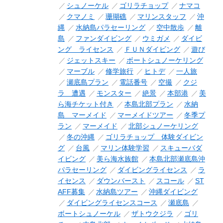
シュノーケル
ゴリラチョップ
ナマコ
クマノミ
珊瑚礁
マリンスタッフ
沖
縄
水納島パラセーリング
空中散歩
離
島
ファンダイビング
ウミガメ
ダイビ
ング ライセンス
ＦＵＮダイビング
遊び
ジェットスキー
ボートシュノーケリング
マーブル
修学旅行
ヒトデ
一人旅
瀬底島プラン
電話番号
空撮
クジ
ラ 遭遇
モンスター
絶景
本部港
美
ら海チケット付き
本島北部プラン
水納
島 マーメイド
マーメイドツアー
冬季プ
ラン
マーメイド
北部シュノーケリング
冬の沖縄
ゴリラチョップ 体験ダイビン
グ
台風
マリン体験学習
スキューバダ
イビング
美ら海水族館
本島北部瀬底島沖
パラセーリング
ダイビングライセンス
ラ
イセンス
ダウンバースト
スコール
ST
AFF募集
水納島ツアー
沖縄ダイビング
ダイビングライセンスコース
瀬底島
ボートシュノーケル
ザトウクジラ
ゴリ