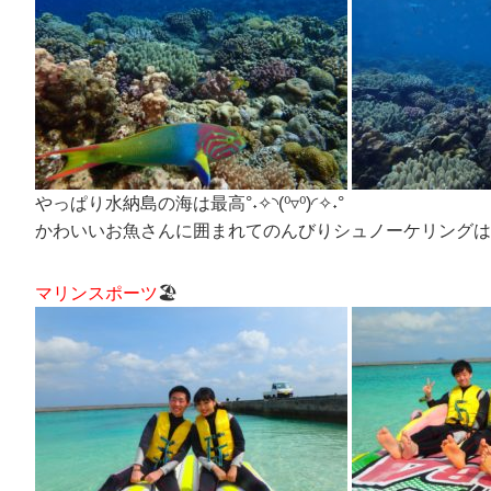
やっぱり水納島の海は最高°˖✧◝(⁰▿⁰)◜✧˖°
かわいいお魚さんに囲まれてのんびりシュノーケリングは
マリンスポーツ
🏖