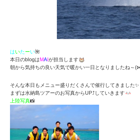
は
い
た
ー
い
🌺
本日のblogは
M
A
I
が担当します
朝から気持ちの良い天気で暖かい一日となりましたね～(⋈
そんな本日もメニュー盛りだくさんで催行してきました✨
まずは水納島ツアーのお写真からUP⤴していきます
上陸写真
📸