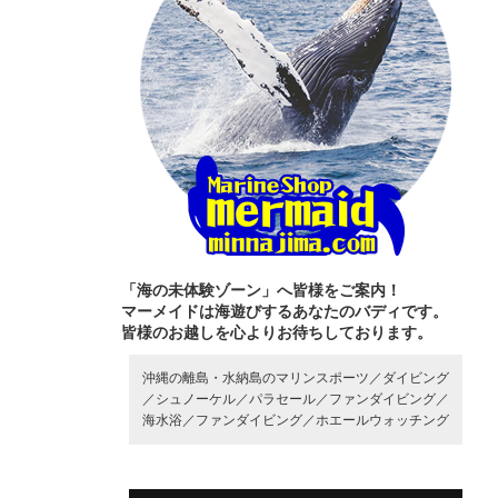
「海の未体験ゾーン」へ皆様をご案内！
マーメイドは海遊びするあなたのバディです。
皆様のお越しを心よりお待ちしております。
沖縄の離島・水納島のマリンスポーツ／
ダイビング
／
シュノーケル／
パラセール／
ファンダイビング／
海水浴／
ファンダイビング／
ホエールウォッチング