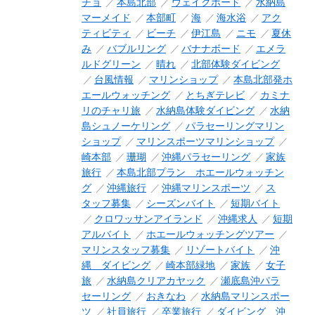
チョ
本島北部
ウェイクボード
水納島
マーメイド
本部町
海
海水浴
アク
ティビティ
ビーチ
伊江島
ニモ
夏休
み
バブルリング
バナナボード
エメラ
ルドグリーン
晴れ
北部体験ダイビング
台風情報
マリンショップ
本島北部発ホ
エールウォッチング
とちぎテレビ
カミナ
リのチャリ旅
水納島体験ダイビング
水納
島シュノーケリング
パラセーリングマリン
ショップ
マリンスポーツマリンショップ
崎本部
珊瑚
沖縄パラセーリング
家族
旅行
本島北部プラン ホエールウォッチン
グ
沖縄旅行
沖縄マリンスポーツ
ス
タッフ募集
シーズンバイト
短期バイト
クロワッサンアイランド
沖縄求人
短期
アルバイト
ホエールウォッチングツアー
マリンスタッフ募集
リゾートバイト
沖
縄 ダイビング
崎本部緑地
家族
女子
旅
水納島クリアカヤック
瀬底島沖パラ
セーリング
おきなわ
水納島マリンスポー
ツ
社員旅行
卒業旅行
ダイビング 沖