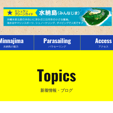
Minnajima
Parasailing
Access
水納島の魅力
パラセーリング
アクセス
Topics
新着情報・ブログ