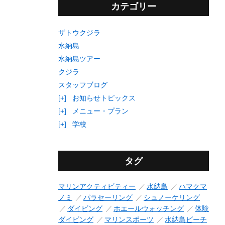
カテゴリー
ザトウクジラ
水納島
水納島ツアー
クジラ
スタッフブログ
[+]
お知らせトピックス
[+]
メニュー・プラン
[+]
学校
タグ
マリンアクティビティー
水納島
ハマクマ
ノミ
パラセーリング
シュノーケリング
ダイビング
ホエールウォッチング
体験
ダイビング
マリンスポーツ
水納島ビーチ