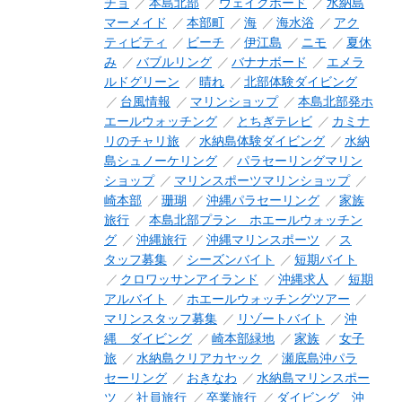
チョ
本島北部
ウェイクボード
水納島
マーメイド
本部町
海
海水浴
アク
ティビティ
ビーチ
伊江島
ニモ
夏休
み
バブルリング
バナナボード
エメラ
ルドグリーン
晴れ
北部体験ダイビング
台風情報
マリンショップ
本島北部発ホ
エールウォッチング
とちぎテレビ
カミナ
リのチャリ旅
水納島体験ダイビング
水納
島シュノーケリング
パラセーリングマリン
ショップ
マリンスポーツマリンショップ
崎本部
珊瑚
沖縄パラセーリング
家族
旅行
本島北部プラン ホエールウォッチン
グ
沖縄旅行
沖縄マリンスポーツ
ス
タッフ募集
シーズンバイト
短期バイト
クロワッサンアイランド
沖縄求人
短期
アルバイト
ホエールウォッチングツアー
マリンスタッフ募集
リゾートバイト
沖
縄 ダイビング
崎本部緑地
家族
女子
旅
水納島クリアカヤック
瀬底島沖パラ
セーリング
おきなわ
水納島マリンスポー
ツ
社員旅行
卒業旅行
ダイビング 沖