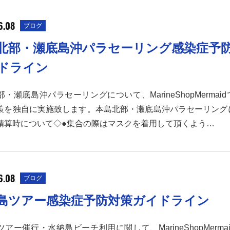
6.08
ブログ
北部・瀬底島沖パラセーリング感染症予
ドライン
・瀬底島沖パラセーリングについて、MarineShopMermai
策を独自に実施致します。本島北部・瀬底島沖パラセーリング
精算時について◇●集合の際はマスクを着用して頂くよう…
6.08
ブログ
島ツアー感染症予防対策ガイドライン
アー催行・水納島ビーチ利用に関して、MarineShopMerma