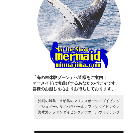
「海の未体験ゾーン」へ皆様をご案内！
マーメイドは海遊びするあなたのバディです。
皆様のお越しを心よりお待ちしております。
沖縄の離島・水納島のマリンスポーツ／
ダイビング
／
シュノーケル／
パラセール／
ファンダイビング／
海水浴／
ファンダイビング／
ホエールウォッチング