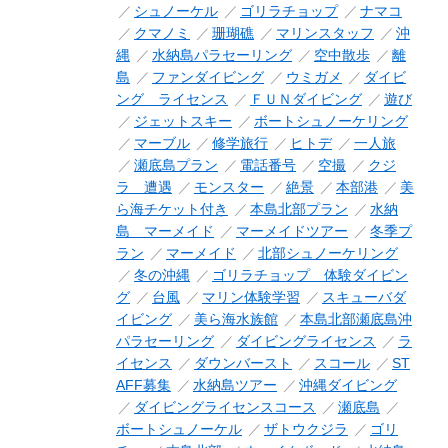
シュノーケル
ゴリラチョップ
ナマコ
クマノミ
珊瑚礁
マリンスタッフ
沖
縄
水納島パラセーリング
空中散歩
離
島
ファンダイビング
ウミガメ
ダイビ
ング ライセンス
ＦＵＮダイビング
遊び
ジェットスキー
ボートシュノーケリング
マーブル
修学旅行
ヒトデ
一人旅
瀬底島プラン
電話番号
空撮
クジ
ラ 遭遇
モンスター
絶景
本部港
美
ら海チケット付き
本島北部プラン
水納
島 マーメイド
マーメイドツアー
冬季プ
ラン
マーメイド
北部シュノーケリング
冬の沖縄
ゴリラチョップ 体験ダイビン
グ
台風
マリン体験学習
スキューバダ
イビング
美ら海水族館
本島北部瀬底島沖
パラセーリング
ダイビングライセンス
ラ
イセンス
ダウンバースト
スコール
ST
AFF募集
水納島ツアー
沖縄ダイビング
ダイビングライセンスコース
瀬底島
ボートシュノーケル
ザトウクジラ
ゴリ