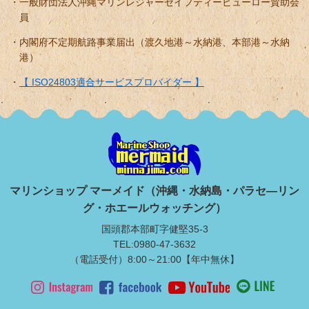
一般財団法人沖縄マリンレジャーセイフティービューロー賛助会
員
内閣府不定期航路事業届出（渡久地港～水納港、本部港～水納
港）
【 ISO24803適合サービスプロバイダー 】
マリンショップ マーメイド（沖縄・水納島・パラセ―リン
グ・ホエールウォッチング）
国頭郡本部町字健堅35-3
TEL:0980-47-3632
（電話受付）8:00～21:00【年中無休】