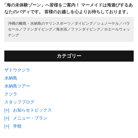
「海の未体験ゾーン」へ皆様をご案内！
マーメイドは海遊びするあ
なたのバディです。
皆様のお越しを心よりお待ちしております。
沖縄の離島・水納島のマリンスポーツ／
ダイビング／
シュノーケル／
パラ
セール／
ファンダイビング／
海水浴／
ファンダイビング／
ホエールウォッ
チング
カテゴリー
ザトウクジラ
水納島
水納島ツアー
クジラ
スタッフブログ
[+]
お知らせトピックス
[+]
メニュー・プラン
[+]
学校