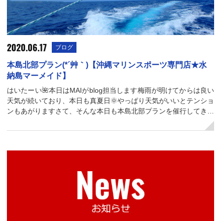
2020.06.17
ブログ
本島北部プラン(*´艸｀)【沖縄マリンスポーツ専門店★水
納島マーメイド】
はいたーい🌺本日はMAIがblog担当します梅雨が明けてからは良い
天気が続いており、本日も真夏日🌞やっぱり天気がいいとテンショ
ンもあがりますさて、そんな本日も本島北部プランを催行してき…