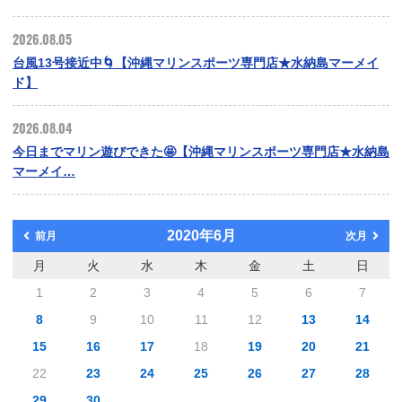
2026.08.05
台風13号接近中🌀【沖縄マリンスポーツ専門店★水納島マーメイ
ド】
2026.08.04
今日までマリン遊びできた🤩【沖縄マリンスポーツ専門店★水納島
マーメイ…
2020年6月
前月
次月
月
火
水
木
金
土
日
1
2
3
4
5
6
7
8
9
10
11
12
13
14
15
16
17
18
19
20
21
22
23
24
25
26
27
28
29
30