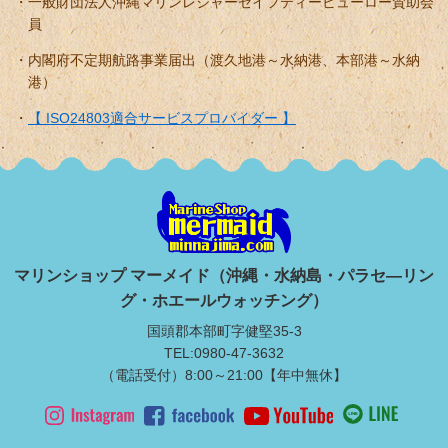
一般財団法人沖縄マリンレジャーセイフティービューロー賛助会
員
内閣府不定期航路事業届出（渡久地港～水納港、本部港～水納
港）
【 ISO24803適合サービスプロバイダー 】
マリンショップ マーメイド（沖縄・水納島・パラセ―リン
グ・ホエールウォッチング）
国頭郡本部町字健堅35-3
TEL:0980-47-3632
（電話受付）8:00～21:00【年中無休】