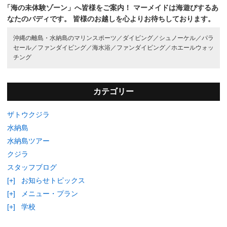
「海の未体験ゾーン」へ皆様をご案内！
マーメイドは海遊びするあ
なたのバディです。
皆様のお越しを心よりお待ちしております。
沖縄の離島・水納島のマリンスポーツ／
ダイビング／
シュノーケル／
パラ
セール／
ファンダイビング／
海水浴／
ファンダイビング／
ホエールウォッ
チング
カテゴリー
ザトウクジラ
水納島
水納島ツアー
クジラ
スタッフブログ
[+]
お知らせトピックス
[+]
メニュー・プラン
[+]
学校