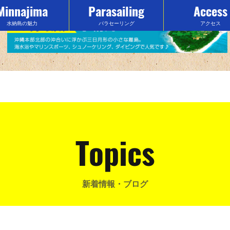
Minnajima
Parasailing
Access
水納島の魅力
パラセーリング
アクセス
Topics
新着情報・ブログ