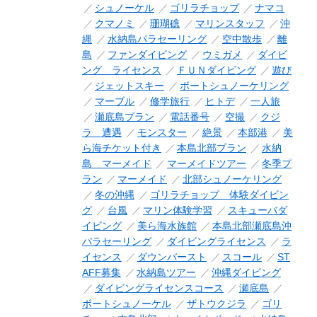
シュノーケル
ゴリラチョップ
ナマコ
クマノミ
珊瑚礁
マリンスタッフ
沖
縄
水納島パラセーリング
空中散歩
離
島
ファンダイビング
ウミガメ
ダイビ
ング ライセンス
ＦＵＮダイビング
遊び
ジェットスキー
ボートシュノーケリング
マーブル
修学旅行
ヒトデ
一人旅
瀬底島プラン
電話番号
空撮
クジ
ラ 遭遇
モンスター
絶景
本部港
美
ら海チケット付き
本島北部プラン
水納
島 マーメイド
マーメイドツアー
冬季プ
ラン
マーメイド
北部シュノーケリング
冬の沖縄
ゴリラチョップ 体験ダイビン
グ
台風
マリン体験学習
スキューバダ
イビング
美ら海水族館
本島北部瀬底島沖
パラセーリング
ダイビングライセンス
ラ
イセンス
ダウンバースト
スコール
ST
AFF募集
水納島ツアー
沖縄ダイビング
ダイビングライセンスコース
瀬底島
ボートシュノーケル
ザトウクジラ
ゴリ