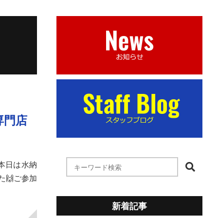
専門店
す本日は水納
🙌ご参加
新着記事