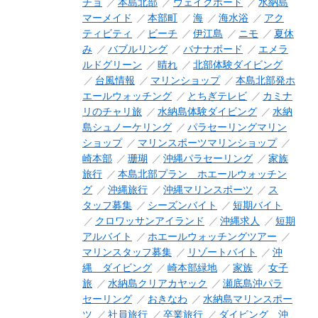
チョ
本島北部
ウェイクボード
水納島
マーメイド
本部町
海
海水浴
アク
ティビティ
ビーチ
伊江島
ニモ
夏休
み
バブルリング
バナナボード
エメラ
ルドグリーン
晴れ
北部体験ダイビング
台風情報
マリンショップ
本島北部発ホ
エールウォッチング
とちぎテレビ
カミナ
リのチャリ旅
水納島体験ダイビング
水納
島シュノーケリング
パラセーリングマリン
ショップ
マリンスポーツマリンショップ
崎本部
珊瑚
沖縄パラセーリング
家族
旅行
本島北部プラン ホエールウォッチン
グ
沖縄旅行
沖縄マリンスポーツ
ス
タッフ募集
シーズンバイト
短期バイト
クロワッサンアイランド
沖縄求人
短期
アルバイト
ホエールウォッチングツアー
マリンスタッフ募集
リゾートバイト
沖
縄 ダイビング
崎本部緑地
家族
女子
旅
水納島クリアカヤック
瀬底島沖パラ
セーリング
おきなわ
水納島マリンスポー
ツ
社員旅行
卒業旅行
ダイビング 沖