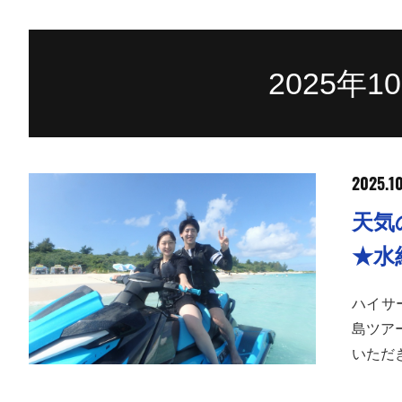
2025年
2025.1
天気
★水
ハイサ
島ツア
いただ