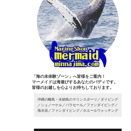
「海の未体験ゾーン」へ皆様をご案内！
マーメイドは海遊びするあなたのバディです。
皆様のお越しを心よりお待ちしております。
沖縄の離島・水納島のマリンスポーツ／
ダイビング
／
シュノーケル／
パラセール／
ファンダイビング／
海水浴／
ファンダイビング／
ホエールウォッチング