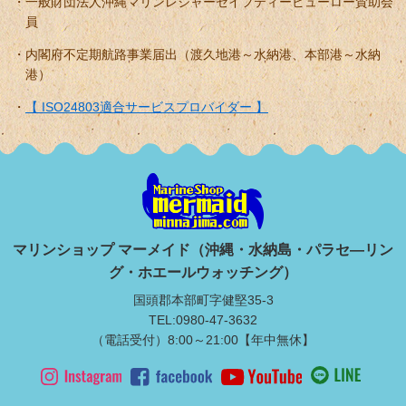
一般財団法人沖縄マリンレジャーセイフティービューロー賛助会
員
内閣府不定期航路事業届出（渡久地港～水納港、本部港～水納
港）
【 ISO24803適合サービスプロバイダー 】
マリンショップ マーメイド（沖縄・水納島・パラセ―リン
グ・ホエールウォッチング）
国頭郡本部町字健堅35-3
TEL:0980-47-3632
（電話受付）8:00～21:00【年中無休】