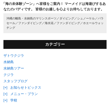
「海の未体験ゾーン」へ皆様をご案内！
マーメイドは海遊びするあ
なたのバディです。
皆様のお越しを心よりお待ちしております。
沖縄の離島・水納島のマリンスポーツ／
ダイビング／
シュノーケル／
パラ
セール／
ファンダイビング／
海水浴／
ファンダイビング／
ホエールウォッ
チング
カテゴリー
ザトウクジラ
水納島
水納島ツアー
クジラ
スタッフブログ
[+]
お知らせトピックス
[+]
メニュー・プラン
[+]
学校