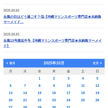
2026.08.06
台風の日はどう過ごす？🤔【沖縄マリンスポーツ専門店★水納島
マーメイド…
2026.08.05
台風13号接近中🌀【沖縄マリンスポーツ専門店★水納島マーメイ
ド】
2025年10月
前月
次月
月
火
水
木
金
土
日
1
2
3
4
5
6
7
8
9
10
11
12
13
14
15
16
17
18
19
20
21
22
23
24
25
26
27
28
29
30
31