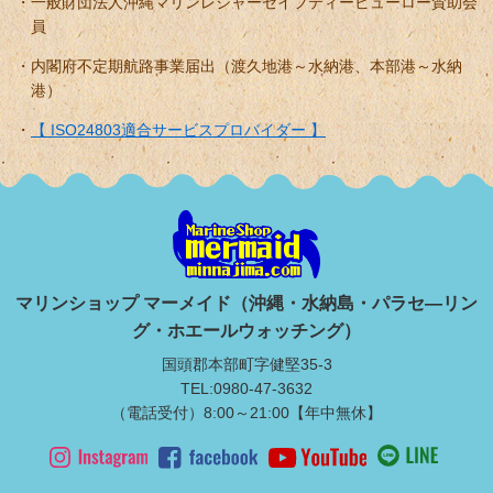
一般財団法人沖縄マリンレジャーセイフティービューロー賛助会
員
内閣府不定期航路事業届出（渡久地港～水納港、本部港～水納
港）
【 ISO24803適合サービスプロバイダー 】
マリンショップ マーメイド（沖縄・水納島・パラセ―リン
グ・ホエールウォッチング）
国頭郡本部町字健堅35-3
TEL:0980-47-3632
（電話受付）8:00～21:00【年中無休】