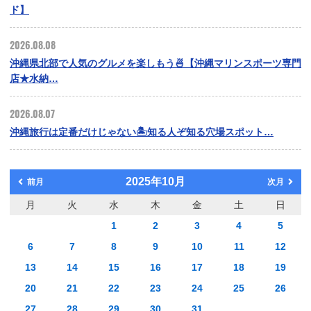
ド】
2026.08.08
沖縄県北部で人気のグルメを楽しもう🍜【沖縄マリンスポーツ専門
店★水納…
2026.08.07
沖縄旅行は定番だけじゃない🏝️知る人ぞ知る穴場スポット…
2025年10月
前月
次月
月
火
水
木
金
土
日
1
2
3
4
5
6
7
8
9
10
11
12
13
14
15
16
17
18
19
20
21
22
23
24
25
26
27
28
29
30
31