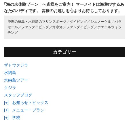
「海の未体験ゾーン」へ皆様をご案内！
マーメイドは海遊びするあ
なたのバディです。
皆様のお越しを心よりお待ちしております。
沖縄の離島・水納島のマリンスポーツ／
ダイビング／
シュノーケル／
パラ
セール／
ファンダイビング／
海水浴／
ファンダイビング／
ホエールウォッ
チング
カテゴリー
ザトウクジラ
水納島
水納島ツアー
クジラ
スタッフブログ
[+]
お知らせトピックス
[+]
メニュー・プラン
[+]
学校